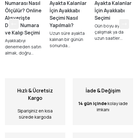
Numarası Nasıl
Ayakta Kalanlar
Ayakta Kalanlar
Ölçülür? Online
İçin Ayakkabı
İçin Ayakkabı
Alışverişte
Seçimi Nasıl
Seçimi
Doğru Numara
Yapılmalı?
Gün boyu ayakta
çalışmak ya da
ve Kalıp Seçimi
Uzun süre ayakta
uzun saatler
kalınan bir günün
Ayakkabıyı
boyunca hareket
sonunda
denemeden satın
halinde olmak,
hissedilen
almak, doğru
vücudu en çok
yorgunluk yalnızca
numarayı ve kalıbı
yoran rutinlerden
ayakkabıdan
seçme konusunda
biridir.
kaynaklanmayabilir.
bazı soru işaretleri
oluşturabilir.
Hızlı & Ücretsiz
İade & Değişim
Kargo
14 gün içinde
kolay iade
imkanı
Siparişiniz en kısa
sürede kargoda