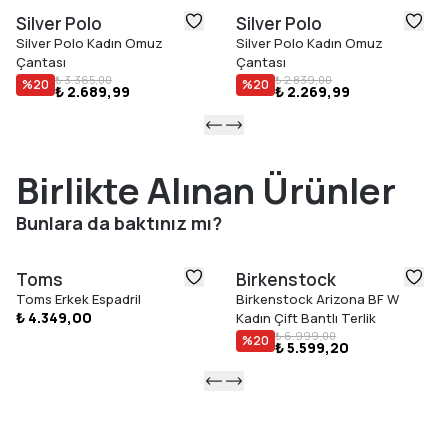
Silver Polo
Silver Polo
Silver Polo Kadın Omuz
Silver Polo Kadın Omuz
Çantası
Çantası
₺ 3.365,00
₺ 2.839,00
%
20
%
20
₺ 2.689,99
₺ 2.269,99
Birlikte Alınan Ürünler
Bunlara da baktınız mı?
Toms
Birkenstock
Toms Erkek Espadril
Birkenstock Arizona BF W
₺ 4.349,00
Kadın Çift Bantlı Terlik
₺ 6.999,00
%
20
₺ 5.599,20