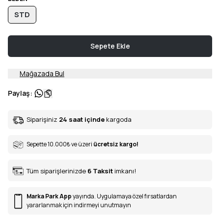
STD
Sepete Ekle
Mağazada Bul
Paylaş
:
Siparişiniz
24 saat içinde
kargoda
Sepette 10.000
₺
ve üzeri
ücretsiz kargo!
Tüm siparişlerinizde
6
Taksit
imkanı!
Marka Park App
yayında. Uygulamaya özel fırsatlardan
yararlanmak için indirmeyi unutmayın