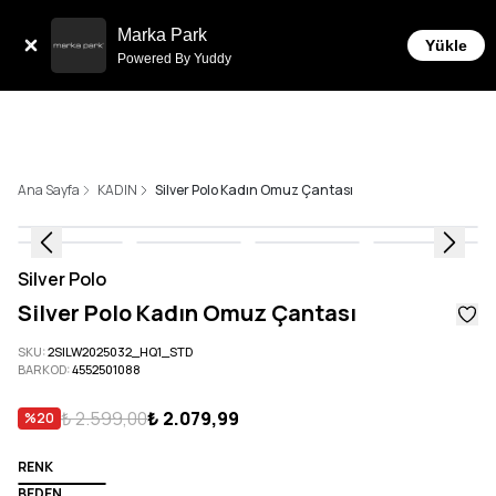
Sepette 10.000 ₺ ve üzeri Ücretsiz Kargo!
Marka Park
Yükle
Powered By Yuddy
Ana Sayfa
KADIN
Silver Polo Kadın Omuz Çantası
Silver Polo
Silver Polo Kadın Omuz Çantası
SKU
:
2SILW2025032_HQ1_STD
BARKOD
:
4552501088
₺ 2.599,00
₺ 2.079,99
%
20
RENK
BEDEN