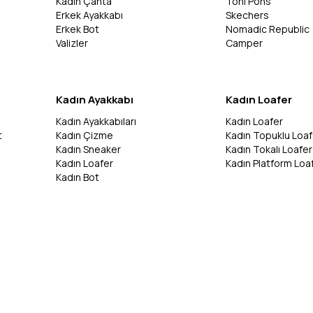
Kadın Çanta
Toni Pons
Erkek Ayakkabı
Skechers
Erkek Bot
Nomadic Republic
Valizler
Camper
Kadın Ayakkabı
Kadın Loafer
Kadın Ayakkabıları
Kadın Loafer
t
Kadın Çizme
Kadın Topuklu Loaf
Kadın Sneaker
Kadın Tokalı Loafer
Kadın Loafer
Kadın Platform Loa
Kadın Bot