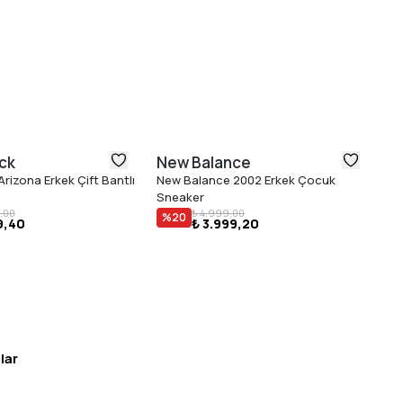
ck
New Balance
N
rizona Erkek Çift Bantlı
New Balance 2002 Erkek Çocuk
Ne
Sneaker
Sn
₺ 
,00
₺ 4.999,00
%
20
9,40
₺ 3.999,20
lar