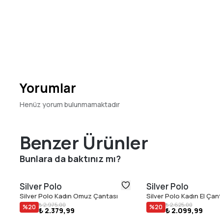
Yorumlar
Henüz yorum bulunmamaktadır
Benzer Ürünler
Bunlara da baktınız mı?
Silver Polo
Silver Polo
Silver Polo Kadın Omuz Çantası
Silver Polo Kadın El Çan
₺ 2.975,00
₺ 2.625,00
%
20
%
20
₺ 2.379,99
₺ 2.099,99