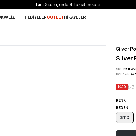
Sepette 10.000 ₺ ve üzeri Ücretsiz Kargo!
UK
VALİZ
HEDİYELER
OUTLET
HİKAYELER
Silver Po
Silver
SKU
:
2SILW
BARKOD
:
47
₺ 3
%
20
RENK
BEDEN
STD