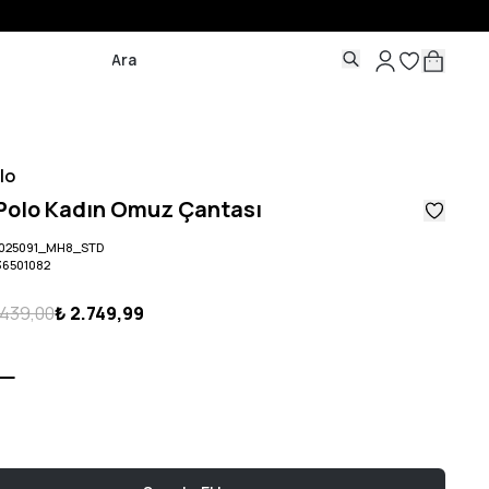
lo
 Polo Kadın Omuz Çantası
2025091_MH8_STD
36501082
.439,00
₺ 2.749,99