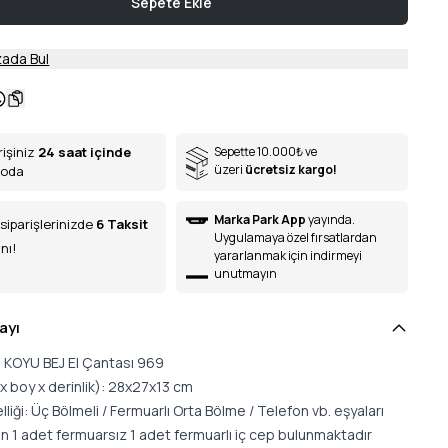
Sepete Ekle
ada Bul
rişiniz
24 saat içinde
Sepette 10.000
₺
ve
üzeri
ücretsiz kargo!
goda
Marka Park App
yayında.
siparişlerinizde
6
Taksit
Uygulamaya özel fırsatlardan
nı!
yararlanmak için indirmeyi
unutmayın
ayı
lo KOYU BEJ El Çantası 969
x boy x derinlik): 28x27x13 cm
elliği: Üç Bölmeli / Fermuarlı Orta Bölme / Telefon vb. eşyaları
n 1 adet fermuarsız 1 adet fermuarlı iç cep bulunmaktadır