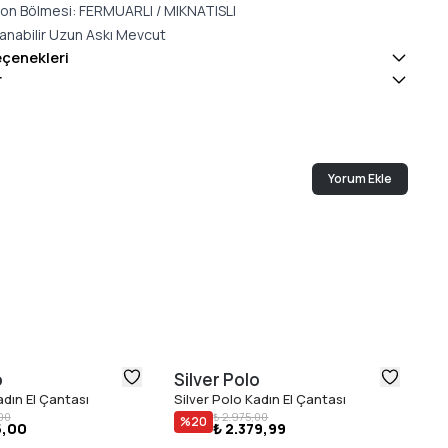
on Bölmesi: FERMUARLI / MIKNATISLI
lanabilir Uzun Askı Mevcut
eçenekleri
r
Yorum Ekle
o
Silver Polo
Si
adın El Çantası
Silver Polo Kadın El Çantası
Si
00
₺ 2.975,00
%
20
5,00
₺ 2.379,99