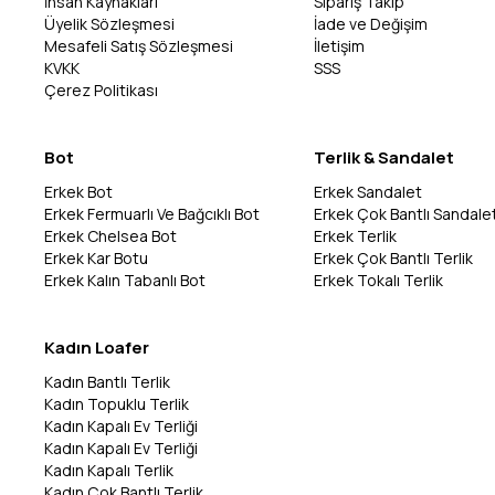
İnsan Kaynakları
Sipariş Takip
Üyelik Sözleşmesi
İade ve Değişim
Mesafeli Satış Sözleşmesi
İletişim
KVKK
SSS
Çerez Politikası
Bot
Terlik & Sandalet
Erkek Bot
Erkek Sandalet
Erkek Fermuarlı Ve Bağcıklı Bot
Erkek Çok Bantlı Sandale
Erkek Chelsea Bot
Erkek Terlik
Erkek Kar Botu
Erkek Çok Bantlı Terlik
Erkek Kalın Tabanlı Bot
Erkek Tokalı Terlik
Kadın Loafer
Kadın Bantlı Terlik
Kadın Topuklu Terlik
Kadın Kapalı Ev Terliği
Kadın Kapalı Ev Terliği
Kadın Kapalı Terlik
Kadın Çok Bantlı Terlik