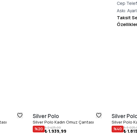
Cep Telef
Askı: Ayar
Taksit S
Özellikle
Silver Polo
Silver Pol
tası
Silver Polo Kadın Omuz Çantası
Silver Polo K
₺ 2.425,00
₺ 3.025,
%
20
%
40
₺ 1.939,99
₺ 1.81