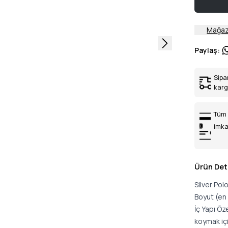
Mağaz
Paylaş
:
Sipa
kar
Tüm 
imka
Ürün Det
Silver Po
Boyut (en 
İç Yapı Öz
koymak içi