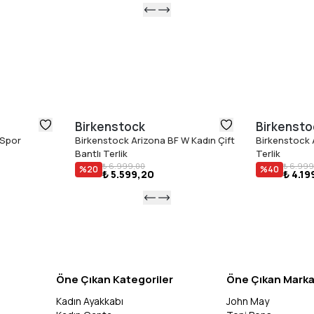
Birkenstock
Birkensto
 Spor
Birkenstock Arizona BF W Kadın Çift
Birkenstock A
Bantlı Terlik
Terlik
₺ 6.999,00
₺ 6.999
%
20
%
40
₺ 5.599,20
₺ 4.19
Öne Çıkan Kategoriler
Öne Çıkan Marka
Kadın Ayakkabı
John May