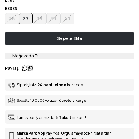
RENK
BEDEN
36
37
38
39
40
Sepete Ekle
Mağazada Bul
Paylaş
:
Siparişiniz
24 saat içinde
kargoda
Sepette 10.000
₺
ve üzeri
ücretsiz kargo!
Tüm siparişlerinizde
6
Taksit
imkanı!
Marka Park App
yayında. Uygulamaya özel fırsatlardan
yararlanmak için indirmeyi unutmayın