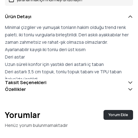
Ürün Detayı
Minimal çizgiler ve yumuşak tonların hakim olduğu trend renk
paleti, iki tonlu vurgularla birleştirildi. Deri askılı ayakkabılar her
zaman zahmetsiz ve rahat-şık olmazsa olmazlardır.
Ayarlanabilir kayışlı iki tonlu deri üst kısım
Deri astar
Uzun süreli konfor için yastıklı deri astarlı iç taban
Deri astarlı 3,5 cm topuk, tonlu topuk tabanı ve TPU taban
İtalya''da üretildi
Taksit Seçenekleri
Normal kalıp
Özellikler
Malzeme: Üst kısım: %100 koyun derisi; Astar: %100 koyun
derisi; İç taban: %100 koyun derisi; Taban: TPU
İç taban: çıkarılamaz
Yorumlar
Yorum Ekle
Üretim Yeri: İtalya
Henüz yorum bulunmamaktadır