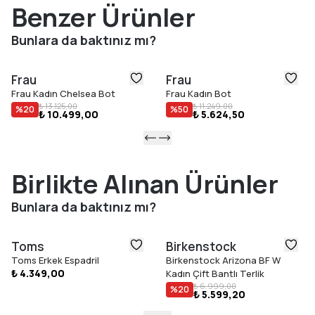
Benzer Ürünler
Bunlara da baktınız mı?
Frau
Frau
Frau Kadın Chelsea Bot
Frau Kadın Bot
₺ 13.125,00
₺ 11.249,00
%
20
%
50
₺ 10.499,00
₺ 5.624,50
Birlikte Alınan Ürünler
Bunlara da baktınız mı?
Toms
Birkenstock
Toms Erkek Espadril
Birkenstock Arizona BF W
₺ 4.349,00
Kadın Çift Bantlı Terlik
₺ 6.999,00
%
20
₺ 5.599,20