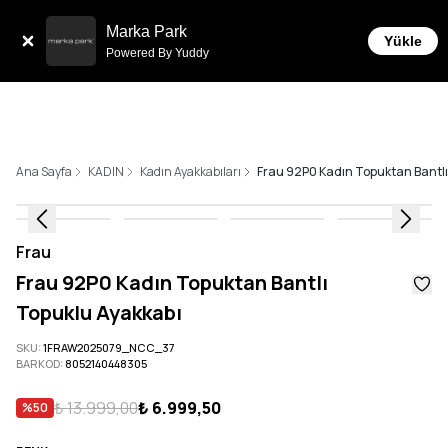
Sepette 10.000 ₺ ve üzeri Ücretsiz Kargo!
Marka Park
Yükle
Powered By Yuddy
Ana Sayfa
KADIN
Kadın Ayakkabıları
Frau 92P0 Kadın Topuktan Bantlı
Frau
Frau 92P0 Kadın Topuktan Bantlı
Topuklu Ayakkabı
SKU
:
1FRAW2025079_NCC_37
BARKOD
:
8052140448305
₺ 13.999,00
₺ 6.999,50
%
50