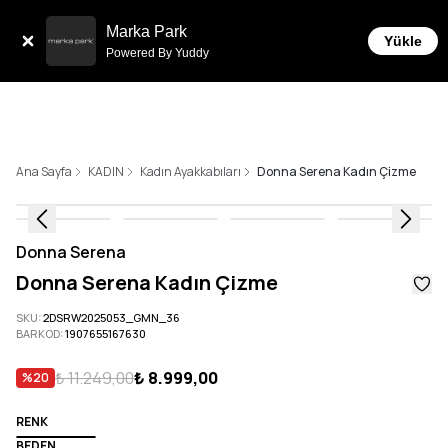
Tüm Siparişlerde 6 Taksit İmkanı!
Marka Park
Yükle
Powered By Yuddy
Ana Sayfa
KADIN
Kadın Ayakkabıları
Donna Serena Kadın Çizme
Donna Serena
Donna Serena Kadın Çizme
SKU
:
2DSRW2025053_GMN_36
BARKOD
:
1907655167630
₺ 11.249,00
₺ 8.999,00
%
20
RENK
BEDEN