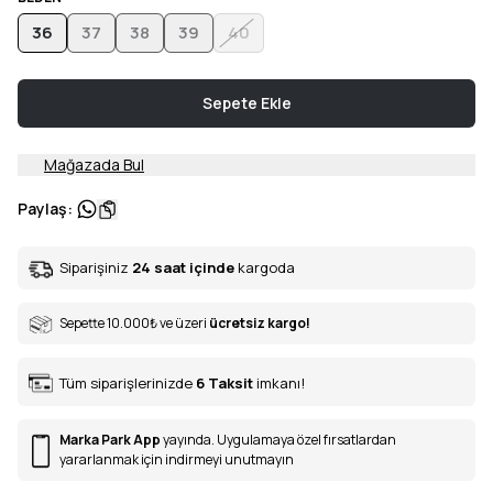
36
37
38
39
40
Sepete Ekle
Mağazada Bul
Paylaş
:
Siparişiniz
24 saat içinde
kargoda
Sepette 10.000
₺
ve üzeri
ücretsiz kargo!
Tüm siparişlerinizde
6
Taksit
imkanı!
Marka Park App
yayında. Uygulamaya özel fırsatlardan
yararlanmak için indirmeyi unutmayın