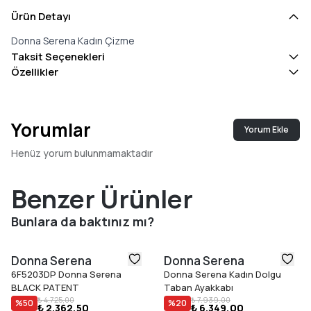
Ürün Detayı
Donna Serena Kadın Çizme
Taksit Seçenekleri
Özellikler
Yorumlar
Yorum Ekle
Henüz yorum bulunmamaktadır
Benzer Ürünler
Bunlara da baktınız mı?
Donna Serena
Donna Serena
6F5203DP Donna Serena
Donna Serena Kadın Dolgu
BLACK PATENT
Taban Ayakkabı
₺ 4.725,00
₺ 7.939,00
%
50
%
20
₺ 2.362,50
₺ 6.349,00