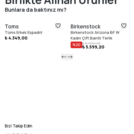
Bunlara da baktınız mı?
Toms
Birkenstock
Toms Erkek Espadril
Birkenstock Arizona BF W
₺ 4.349,00
Kadın Çift Bantlı Terlik
₺ 6.999,00
%
20
₺ 5.599,20
Bizi Takip Edin