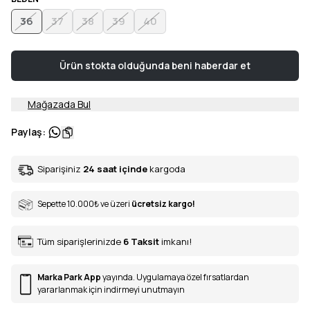
36
37
38
39
40
Ürün stokta olduğunda beni haberdar et
Mağazada Bul
Paylaş
:
Siparişiniz
24 saat içinde
kargoda
Sepette 10.000
₺
ve üzeri
ücretsiz kargo!
Tüm siparişlerinizde
6
Taksit
imkanı!
Marka Park App
yayında. Uygulamaya özel fırsatlardan
yararlanmak için indirmeyi unutmayın