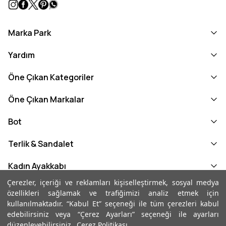
Marka Park
Yardım
Öne Çıkan Kategoriler
Öne Çıkan Markalar
Bot
Terlik & Sandalet
Kadın Ayakkabı
Çerezler, içeriği ve reklamları kişiselleştirmek, sosyal medya
Kadın Loafer
özellikleri sağlamak ve trafiğimizi analiz etmek için
kullanılmaktadır. “Kabul Et” seçeneği ile tüm çerezleri kabul
Kadın Loafer
edebilirsiniz veya “Çerez Ayarları” seçeneği ile ayarları
düzenleyebilirsiniz.
Çerez Politikası