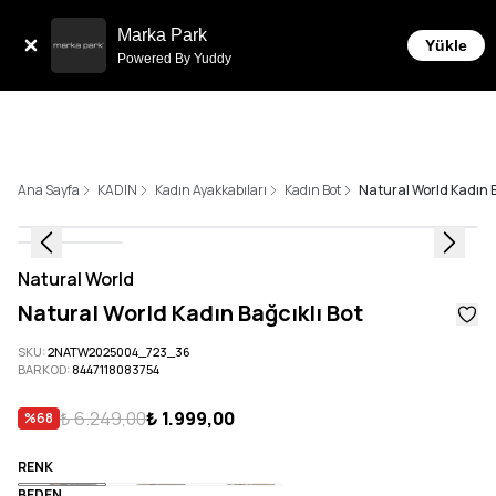
Sepette 10.000 ₺ ve üzeri Ücretsiz
t İmkanı!
Marka Park
Yükle
Powered By Yuddy
Ana Sayfa
KADIN
Kadın Ayakkabıları
Kadın Bot
Natural World Kadın B
Natural World
Natural World Kadın Bağcıklı Bot
SKU
:
2NATW2025004_723_36
BARKOD
:
8447118083754
₺ 6.249,00
₺ 1.999,00
%
68
RENK
BEDEN