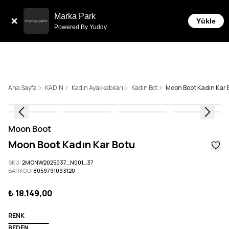
Tüm Siparişlerde 6 Taksit İmkanı!
Marka Park
Yükle
Powered By Yuddy
Ana Sayfa
KADIN
Kadın Ayakkabıları
Kadın Bot
Moon Boot Kadın Kar 
Moon Boot
Moon Boot Kadın Kar Botu
SKU
:
2MONW2025037_N001_37
BARKOD
:
8059791093120
₺ 18.149,00
RENK
BEDEN