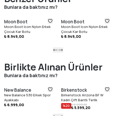
• Taban: %100 termoplastik kauçuk
Bunlara da baktınız mı?
Moon Boot
Moon Boot
Moon Boot Icon Nylon Erkek
Moon Boot Icon Nylon Erkek
Çocuk Kar Botu
Çocuk Kar Botu
₺ 8.949,00
₺ 8.949,00
Birlikte Alınan Ürünler
Bunlara da baktınız mı?
New Balance
Birkenstock
New Balance 530 Erkek Spor
Birkenstock Arizona BF W
Ayakkabı
Kadın Çift Bantlı Terlik
₺ 6.999,00
₺ 6.999,00
%
20
₺ 5.599,20