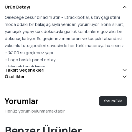
Ürün Detayı
Geleceğe cesur bir adım atın – Ltrack botlar, uzay çağı stilini
moda odaklı bir bakış açısıyla yeniden yorumluyor. İkonik siluet,
yumuşak yapay kürk dokusuyla günlük kombinlere göz alıcı bir
dokunuş katıyor. Su geçirmez membranı ve kauçuk tabandaki
vakumlu tutuş pedleri sayesinde her türlü maceraya hazırsınız.
• %100 su geçirmez yapı
• Logo baskılı panel detay
• Markalı topuk kısmı
Taksit Seçenekleri
• Gümüş tonlu metal bağcık delikleri
Özellikler
• Çapraz tüp formunda bağcıklar
• Üst kısımda ayarlanabilir büzgü
• Termoplastik orta taban
Yorumlar
Yorum Ekle
• Termoplastik kauçuk dış taban
• Kolay giyilebilen slip-on tasarım
Henüz yorum bulunmamaktadır
• Ürün Kodu: 80D2450210
• Dış Yüzey: %60 polyester, %40 poliüretan
Benzer Ürünler
• İç Astar: %93 polyester, %7 poliamid