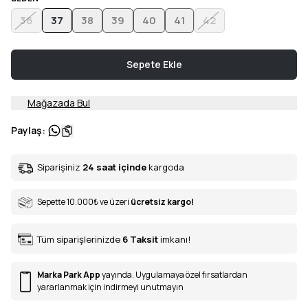
36
37
38
39
40
41
42
Sepete Ekle
Mağazada Bul
Paylaş
:
Siparişiniz
24 saat içinde
kargoda
Sepette 10.000
₺
ve üzeri
ücretsiz kargo!
Tüm siparişlerinizde
6
Taksit
imkanı!
Marka Park App
yayında. Uygulamaya özel fırsatlardan
yararlanmak için indirmeyi unutmayın