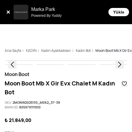
Sepette 10.000 ₺ ve üzeri Ücretsiz
t İmkanı!
Marka Park
Yükle
Powered By Yuddy
Ana Sayfa
KADIN
Kadın Ayakkabıları
Kadın Bot
Moon Boot Mb X Gir Ev
Moon Boot
Moon Boot Mb X Gir Evx Chalet M Kadın
Bot
SKU
:
2MONW2025130_M062_37-38
BARKOD
:
8059791111510
₺ 21.849,00