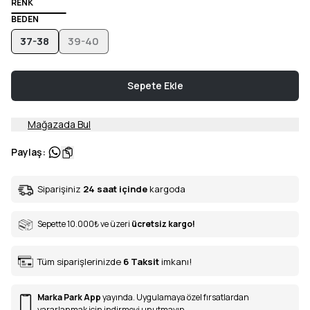
RENK
BEDEN
37-38
39-40
Sepete Ekle
Mağazada Bul
Paylaş
:
Siparişiniz
24 saat içinde
kargoda
Sepette 10.000
₺
ve üzeri
ücretsiz kargo!
Tüm siparişlerinizde
6
Taksit
imkanı!
Marka Park App
yayında. Uygulamaya özel fırsatlardan
yararlanmak için indirmeyi unutmayın