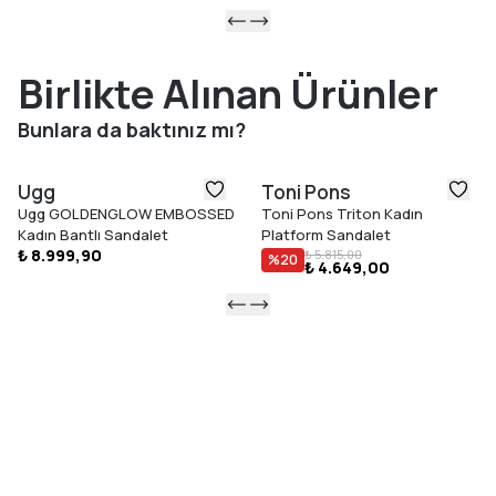
Birlikte Alınan Ürünler
Bunlara da baktınız mı?
Ugg
Toni Pons
Ugg GOLDENGLOW EMBOSSED
Toni Pons Triton Kadın
Kadın Bantlı Sandalet
Platform Sandalet
₺ 8.999,90
₺ 5.815,00
%
20
₺ 4.649,00