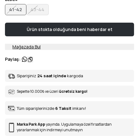
41-42
43-44
Ürün stokta olduğunda beni haberdar et
Mağazada Bul
Paylaş
:
Siparişiniz
24 saat içinde
kargoda
Sepette 10.000
₺
ve üzeri
ücretsiz kargo!
Tüm siparişlerinizde
6
Taksit
imkanı!
Marka Park App
yayında. Uygulamaya özel fırsatlardan
yararlanmak için indirmeyi unutmayın