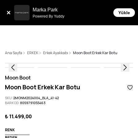
Tüm Siparişlerde 6 Taksit İmkanı!
Marka Park
Yükle
Powered By Yuddy
Ana Sayfa
ERKEK
Erkek Ayakkabı
Moon Boot Erkek Kar Botu
Moon Boot
Moon Boot Erkek Kar Botu
SKU
:
2MONM2024004_BLA_41-42
BARKOD
:
8059791055463
₺ 11.499,00
RENK
BEDEN