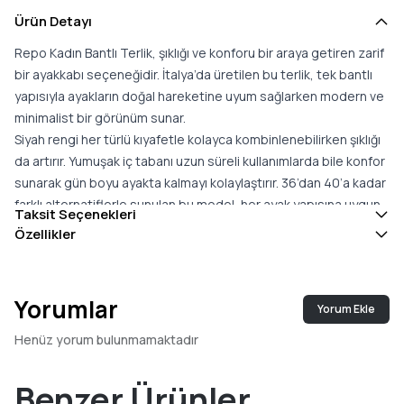
Ürün Detayı
Repo Kadın Bantlı Terlik, şıklığı ve konforu bir araya getiren zarif
bir ayakkabı seçeneğidir. İtalya’da üretilen bu terlik, tek bantlı
yapısıyla ayakların doğal hareketine uyum sağlarken modern ve
minimalist bir görünüm sunar.
Siyah rengi her türlü kıyafetle kolayca kombinlenebilirken şıklığı
da artırır. Yumuşak iç tabanı uzun süreli kullanımlarda bile konfor
sunarak gün boyu ayakta kalmayı kolaylaştırır. 36’dan 40’a kadar
farklı alternatiflerle sunulan bu model, her ayak yapısına uygun
Taksit Seçenekleri
bir fit sağlar.
Özellikler
Yorumlar
Yorum Ekle
Henüz yorum bulunmamaktadır
Benzer Ürünler