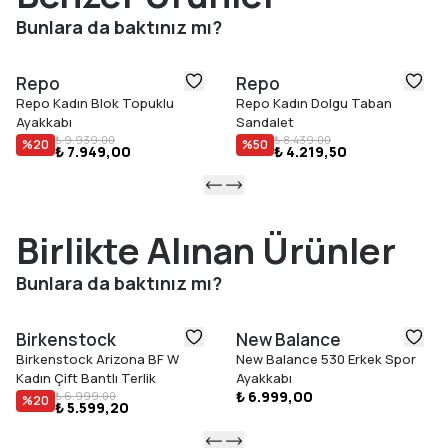
Bunlara da baktınız mı?
Repo
Repo
Repo Kadın Blok Topuklu
Repo Kadın Dolgu Taban
Ayakkabı
Sandalet
₺ 9.939,00
₺ 8.439,00
%
20
%
50
₺ 7.949,00
₺ 4.219,50
Birlikte Alınan Ürünler
Bunlara da baktınız mı?
Birkenstock
New Balance
Birkenstock Arizona BF W
New Balance 530 Erkek Spor
Kadın Çift Bantlı Terlik
Ayakkabı
₺ 6.999,00
₺ 6.999,00
%
20
₺ 5.599,20