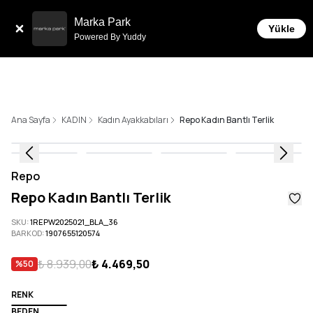
Tüm Siparişlerde 6 Taksit İmkanı!
Marka Park
Yükle
Powered By Yuddy
Ana Sayfa
KADIN
Kadın Ayakkabıları
Repo Kadın Bantlı Terlik
Repo
Repo Kadın Bantlı Terlik
SKU
:
1REPW2025021_BLA_36
BARKOD
:
1907655120574
₺ 8.939,00
₺ 4.469,50
%
50
RENK
BEDEN