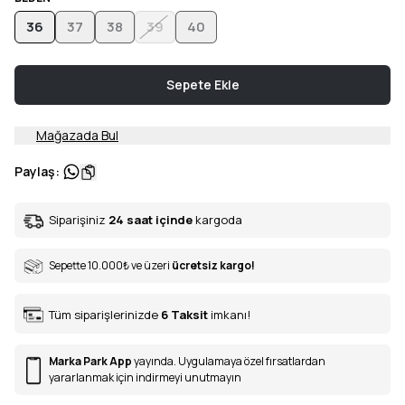
36
37
38
39
40
Sepete Ekle
Mağazada Bul
Paylaş
:
Siparişiniz
24 saat içinde
kargoda
Sepette 10.000
₺
ve üzeri
ücretsiz kargo!
Tüm siparişlerinizde
6
Taksit
imkanı!
Marka Park App
yayında. Uygulamaya özel fırsatlardan
yararlanmak için indirmeyi unutmayın