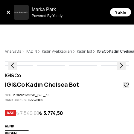
Tüm Siparişlerde 6 Taksit İmkanı!
Marka Park
Yükle
Powered By Yuddy
Ana Sayfa
KADIN
Kadın Ayakkabıları
Kadın Bot
IGI&Co Kadın Chelsea
IGI&Co
IGI&Co Kadın Chelsea Bot
SKU
:
2IGIW2024020_BEL_36
BARKOD
:
8050165542015
₺ 7.549,00
₺ 3.774,50
%
50
RENK
BEDEN