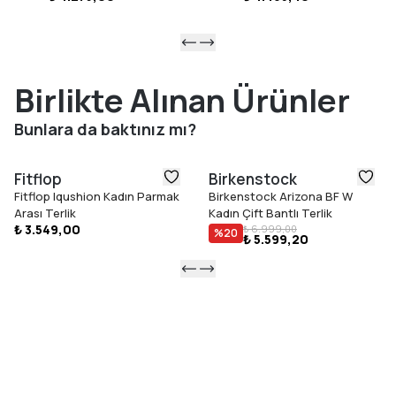
Birlikte Alınan Ürünler
Bunlara da baktınız mı?
Fitflop
Birkenstock
Fitflop Iqushion Kadın Parmak
Birkenstock Arizona BF W
Arası Terlik
Kadın Çift Bantlı Terlik
₺ 3.549,00
₺ 6.999,00
%
20
₺ 5.599,20