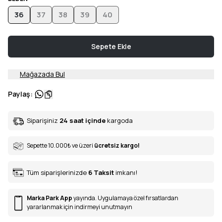
36
37
38
39
40
Sepete Ekle
Mağazada Bul
Paylaş
:
Siparişiniz
24 saat içinde
kargoda
Sepette 10.000
₺
ve üzeri
ücretsiz kargo!
Tüm siparişlerinizde
6
Taksit
imkanı!
Marka Park App
yayında. Uygulamaya özel fırsatlardan
yararlanmak için indirmeyi unutmayın