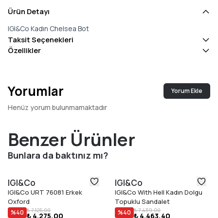
Ürün Detayı
IGI&Co Kadın Chelsea Bot
Taksit Seçenekleri
Özellikler
Yorumlar
Yorum Ekle
Henüz yorum bulunmamaktadır
Benzer Ürünler
Bunlara da baktınız mı?
IGI&Co
IGI&Co
IGI&Co URT 76081 Erkek
IGI&Co With Hell Kadın Dolgu
Oxford
Topuklu Sandalet
₺ 7.125,00
₺ 7.439,00
%
40
%
40
₺ 4.275,00
₺ 4.463,40