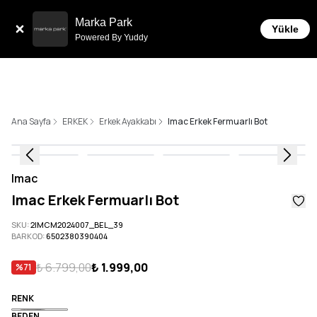
Tüm Siparişlerde 6 Taksit İmkanı!
Marka Park
Yükle
Powered By Yuddy
Ana Sayfa
ERKEK
Erkek Ayakkabı
Imac Erkek Fermuarlı Bot
Imac
Imac Erkek Fermuarlı Bot
SKU
:
2IMCM2024007_BEL_39
BARKOD
:
6502380390404
₺ 6.799,00
₺ 1.999,00
%
71
RENK
BEDEN