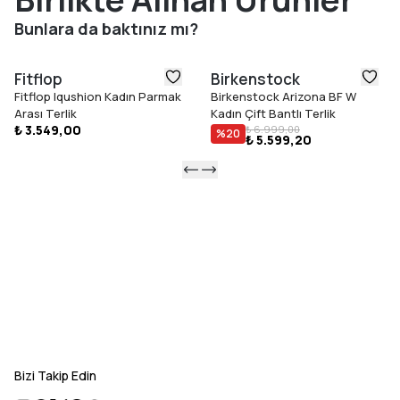
Bunlara da baktınız mı?
Fitflop
Birkenstock
Fitflop Iqushion Kadın Parmak
Birkenstock Arizona BF W
Arası Terlik
Kadın Çift Bantlı Terlik
₺ 3.549,00
₺ 6.999,00
%
20
₺ 5.599,20
Bizi Takip Edin