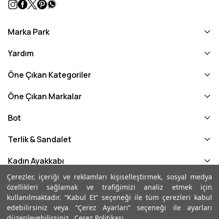
Marka Park
Yardım
Öne Çıkan Kategoriler
Öne Çıkan Markalar
Bot
Terlik & Sandalet
Kadın Ayakkabı
Çerezler, içeriği ve reklamları kişiselleştirmek, sosyal medya
Kadın Loafer
özellikleri sağlamak ve trafiğimizi analiz etmek için
kullanılmaktadır. “Kabul Et” seçeneği ile tüm çerezleri kabul
Kadın Loafer
edebilirsiniz veya “Çerez Ayarları” seçeneği ile ayarları
düzenleyebilirsiniz.
Çerez Politikası