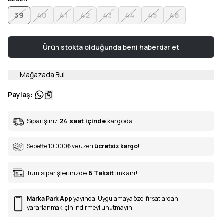
39
40
41
42
43
44
45
46
Ürün stokta olduğunda beni haberdar et
Mağazada Bul
Paylaş
:
Siparişiniz
24 saat içinde
kargoda
Sepette 10.000
₺
ve üzeri
ücretsiz kargo!
Tüm siparişlerinizde
6
Taksit
imkanı!
Marka Park App
yayında. Uygulamaya özel fırsatlardan
yararlanmak için indirmeyi unutmayın