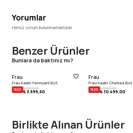
Yorumlar
Henüz yorum bulunmamaktadır
Benzer Ürünler
Bunlara da baktınız mı?
Frau
Frau
Frau Kadın Fermuarlı Bot
Frau Kadın Chelsea Bot
₺ 7.199,00
₺ 13.125,00
%
50
%
20
₺ 3.599,50
₺ 10.499,00
Birlikte Alınan Ürünler