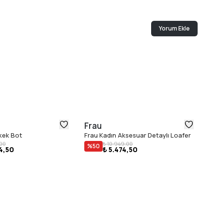
Yorum Ekle
Frau
F
kek Bot
Frau Kadın Aksesuar Detaylı Loafer
Fr
,00
₺ 10.949,00
%
50
4,50
₺ 5.474,50