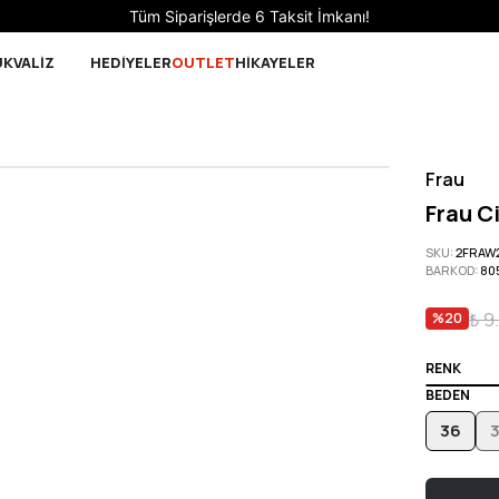
Tüm Siparişlerde 6 Taksit İmkanı!
UK
VALİZ
HEDİYELER
OUTLET
HİKAYELER
Frau
Frau C
SKU
:
2FRAW
BARKOD
:
80
₺ 9
%
20
RENK
BEDEN
36