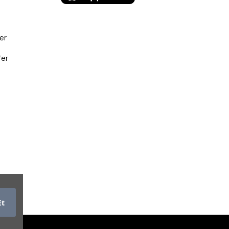
er
fer
Et