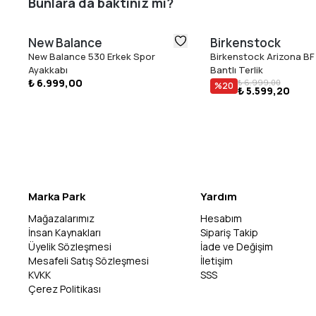
Bunlara da baktınız mı?
New Balance
Birkenstock
New Balance 530 Erkek Spor
Birkenstock Arizona BF 
Ayakkabı
Bantlı Terlik
₺ 6.999,00
₺ 6.999,00
%
20
₺ 5.599,20
Marka Park
Yardım
Mağazalarımız
Hesabım
İnsan Kaynakları
Sipariş Takip
Üyelik Sözleşmesi
İade ve Değişim
Mesafeli Satış Sözleşmesi
İletişim
KVKK
SSS
Çerez Politikası