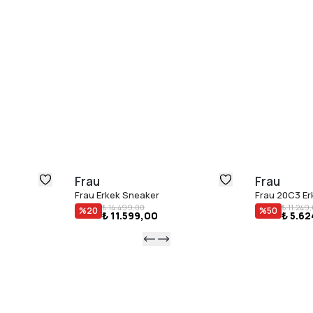
Frau
Frau
Frau Erkek Sneaker
Frau 20C3 Er
₺ 14.499,00
₺ 11.249
%
20
%
50
₺ 11.599,00
₺ 5.62