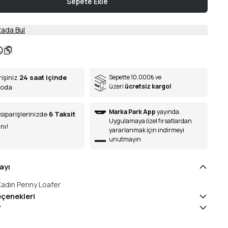
Sepete Ekle
ada Bul
rişiniz
24 saat içinde
Sepette 10.000
₺
ve
üzeri
ücretsiz kargo!
goda
Marka Park App
yayında.
siparişlerinizde
6
Taksit
Uygulamaya özel fırsatlardan
nı!
yararlanmak için indirmeyi
unutmayın
ayı
 Kadın Penny Loafer
eçenekleri
r