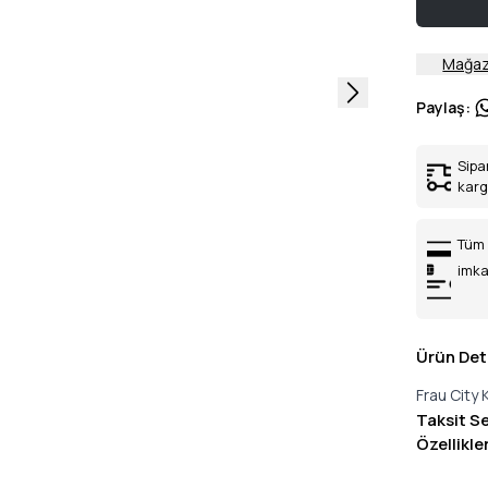
Mağaz
Paylaş
:
Sipa
kar
Tüm 
imka
Ürün Det
Frau City
Taksit S
Özellikle