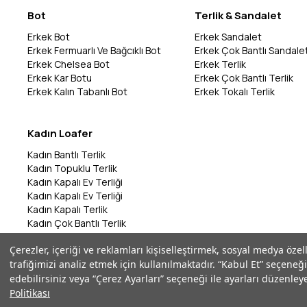
Bot
Terlik & Sandalet
Erkek Bot
Erkek Sandalet
Erkek Fermuarlı Ve Bağcıklı Bot
Erkek Çok Bantlı Sandale
Erkek Chelsea Bot
Erkek Terlik
Erkek Kar Botu
Erkek Çok Bantlı Terlik
Erkek Kalın Tabanlı Bot
Erkek Tokalı Terlik
Kadın Loafer
Kadın Bantlı Terlik
Kadın Topuklu Terlik
Kadın Kapalı Ev Terliği
Kadın Kapalı Ev Terliği
Kadın Kapalı Terlik
Kadın Çok Bantlı Terlik
Kadın Bantlı Terlik
Çerezler, içeriği ve reklamları kişiselleştirmek, sosyal medya özel
Kadın Çok Bantlı Terlik
trafiğimizi analiz etmek için kullanılmaktadır. “Kabul Et” seçeneği
Kadın Parmak Arası Terlik
edebilirsiniz veya “Çerez Ayarları” seçeneği ile ayarları düzenleye
Politikası
©2026 Marka Park - Tüm Hakları Saklıdır | ikas E-Ticaret Altyapısı ile Ha