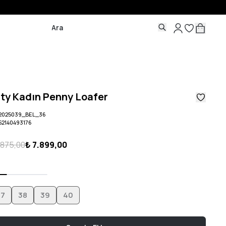
ity Kadın Penny Loafer
2025039_BEL_36
52140493176
.875,00
₺ 7.899,00
37
38
39
40