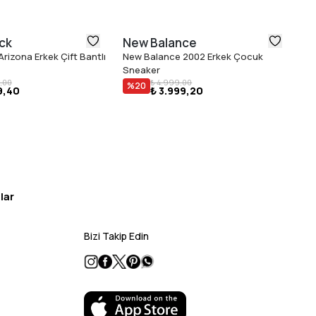
ck
New Balance
N
rizona Erkek Çift Bantlı
New Balance 2002 Erkek Çocuk
Ne
Sneaker
Sn
₺ 
,00
₺ 4.999,00
%
20
9,40
₺ 3.999,20
lar
Bizi Takip Edin