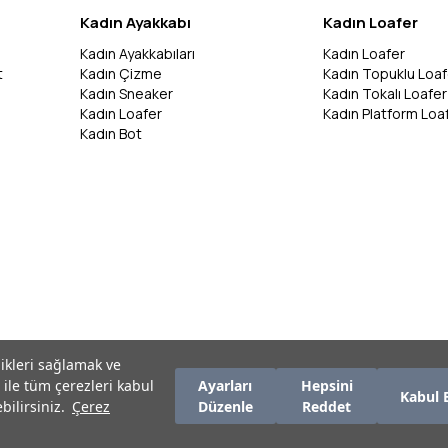
Kadın Ayakkabı
Kadın Loafer
Kadın Ayakkabıları
Kadın Loafer
t
Kadın Çizme
Kadın Topuklu Loaf
Kadın Sneaker
Kadın Tokalı Loafer
Kadın Loafer
Kadın Platform Loa
Kadın Bot
likleri sağlamak ve
 ile tüm çerezleri kabul
Ayarları
Hepsini
Kabul 
bilirsiniz.
Çerez
Düzenle
Reddet
zırlanmıştır