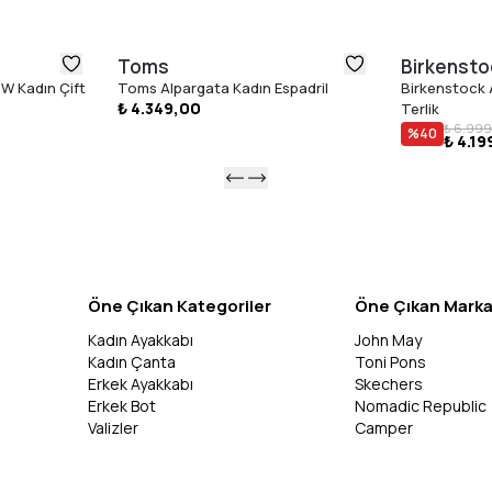
Toms
Birkensto
W Kadın Çift
Toms Alpargata Kadın Espadril
Birkenstock A
₺ 4.349,00
Terlik
₺ 6.999
%
40
₺ 4.19
Öne Çıkan Kategoriler
Öne Çıkan Marka
Kadın Ayakkabı
John May
Kadın Çanta
Toni Pons
Erkek Ayakkabı
Skechers
Erkek Bot
Nomadic Republic
Valizler
Camper