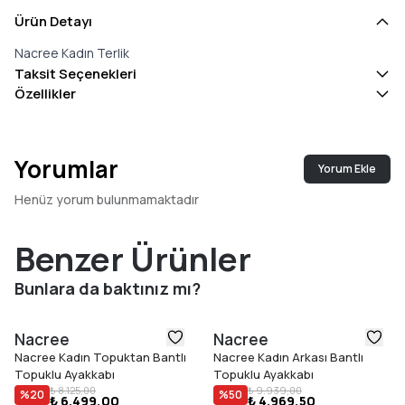
Ürün Detayı
Nacree Kadın Terlik
Taksit Seçenekleri
Özellikler
Yorumlar
Yorum Ekle
Henüz yorum bulunmamaktadır
Benzer Ürünler
Bunlara da baktınız mı?
Nacree
Nacree
Nacree Kadın Topuktan Bantlı
Nacree Kadın Arkası Bantlı
Topuklu Ayakkabı
Topuklu Ayakkabı
₺ 8.125,00
₺ 9.939,00
%
20
%
50
₺ 6.499,00
₺ 4.969,50