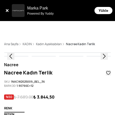
Tüm Siparişlerde 6 Taksit İmkanı!
Marka Park
Yükle
Powered By Yuddy
Ana Sayfa
KADIN
Kadın Ayakkabıları
Nacree Kadın Terlik
Nacree
Nacree Kadın Terlik
SKU
:
1NACW2025009_BEL_36
BARKOD
:
1.90766E+12
₺ 7.689,00
₺ 3.844,50
%
50
RENK
BEDEN