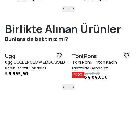
Birlikte Alınan Ürünler
Bunlara da baktınız mı?
Ugg
Toni Pons
Ugg GOLDENGLOW EMBOSSED
Toni Pons Triton Kadın
Kadın Bantlı Sandalet
Platform Sandalet
₺ 8.999,90
₺ 5.815,00
%
20
₺ 4.649,00