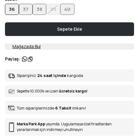
36
37
38
39
40
Sepete Ekle
Mağazada Bul
Paylaş
:
Siparişiniz
24 saat içinde
kargoda
Sepette 10.000
₺
ve üzeri
ücretsiz kargo!
Tüm siparişlerinizde
6
Taksit
imkanı!
Marka Park App
yayında. Uygulamaya özel fırsatlardan
yararlanmak için indirmeyi unutmayın