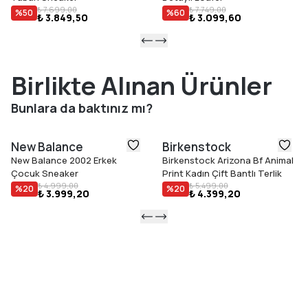
₺ 7.699,00
₺ 7.749,00
%
50
%
60
₺ 3.849,50
₺ 3.099,60
Birlikte Alınan Ürünler
Bunlara da baktınız mı?
New Balance
Birkenstock
New Balance 2002 Erkek
Birkenstock Arizona Bf Animal
Çocuk Sneaker
Print Kadın Çift Bantlı Terlik
₺ 4.999,00
₺ 5.499,00
%
20
%
20
₺ 3.999,20
₺ 4.399,20