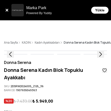
Sepette 10.000 ₺ ve üzeri Ücretsiz Kargo!
Marka Park
Yükle
Powered By Yuddy
Ana Sayfa
KADIN
Kadın Ayakkabıları
Donna Serena Kadın Blok Topukl
Donna Serena
Donna Serena Kadın Blok Topuklu
Ayakkabı
SKU
:
2DSRW2024005_ZQ5_36
BARKOD
:
1907655049363
₺ 7.439,00
₺ 5.949,00
%
20