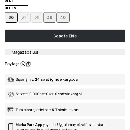
RENK
BEDEN
36
37
38
39
40
Sepete Ekle
Mağazada Bul
Paylaş
:
Siparişiniz
24 saat içinde
kargoda
Sepette 10.000
₺
ve üzeri
ücretsiz kargo!
Tüm siparişlerinizde
6
Taksit
imkanı!
Marka Park App
yayında. Uygulamaya özel fırsatlardan
yararlanmak için indirmeyi unutmayın