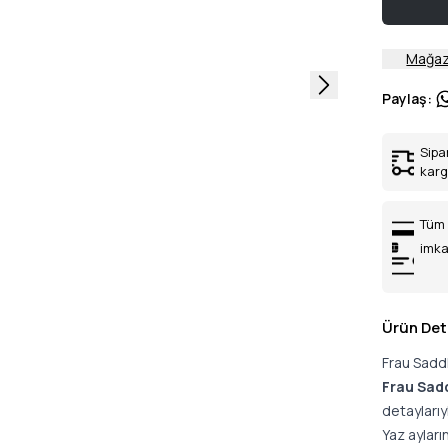
Mağaz
Paylaş
:
Sipa
kar
Tüm 
imka
Ürün Det
Frau Sadd
Frau Sad
detaylarıy
Yaz ayları