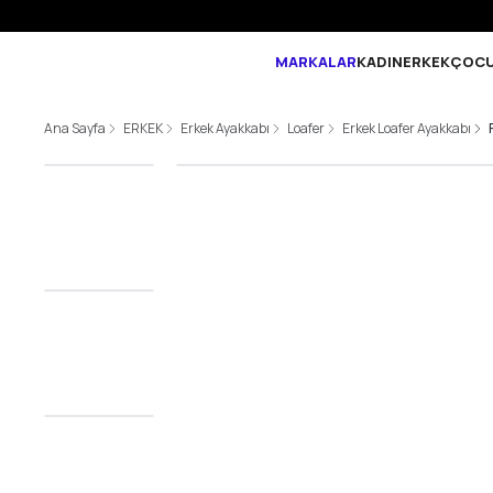
MARKALAR
KADIN
ERKEK
ÇOC
Ana Sayfa
ERKEK
Erkek Ayakkabı
Loafer
Erkek Loafer Ayakkabı