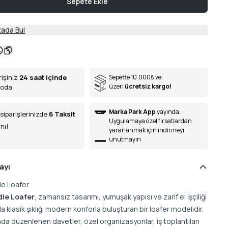
Sepete Ekle
ada Bul
rişiniz
24 saat içinde
Sepette 10.000
₺
ve
üzeri
ücretsiz kargo!
goda
Marka Park App
yayında.
siparişlerinizde
6
Taksit
Uygulamaya özel fırsatlardan
nı!
yararlanmak için indirmeyi
unutmayın
ayı
le Loafer
dle Loafer
, zamansız tasarımı, yumuşak yapısı ve zarif el işçiliği
la klasik şıklığı modern konforla buluşturan bir loafer modelidir.
nda düzenlenen davetler, özel organizasyonlar, iş toplantıları