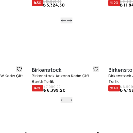
₺ 10.649,00
₺ 14.815
%
50
%
20
₺ 5.324,50
₺ 11.8
Taban yüks
Malzeme
Üst Yüze
İç Astar:
İç Taban
Dış Taba
Üretim Yer
İtalya
Birkenstock
Birkensto
W Kadın Çift
Birkenstock Arizona Kadın Çift
Birkenstock A
Bantlı Terlik
Terlik
₺ 7.999,00
₺ 6.999
%
20
%
40
₺ 6.399,20
₺ 4.19