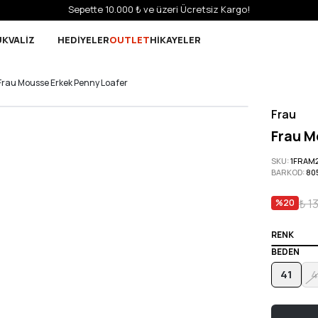
Sepette 10.000 ₺ ve üzeri Ücretsiz Kargo!
UK
VALİZ
HEDİYELER
OUTLET
HİKAYELER
Frau Mousse Erkek Penny Loafer
Frau
Frau M
SKU
:
1FRAM2
BARKOD
:
80
₺ 1
%
20
RENK
BEDEN
41
4