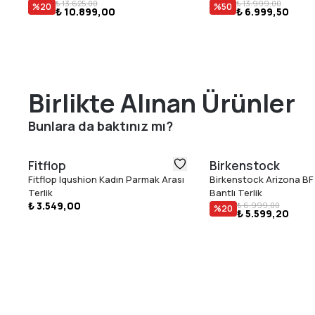
₺ 13.625,00
₺ 13.999,00
%
20
%
50
₺ 10.899,00
₺ 6.999,50
Birlikte Alınan Ürünler
Bunlara da baktınız mı?
Fitflop
Birkenstock
Fitflop Iqushion Kadın Parmak Arası
Birkenstock Arizona BF 
Terlik
Bantlı Terlik
₺ 3.549,00
₺ 6.999,00
%
20
₺ 5.599,20