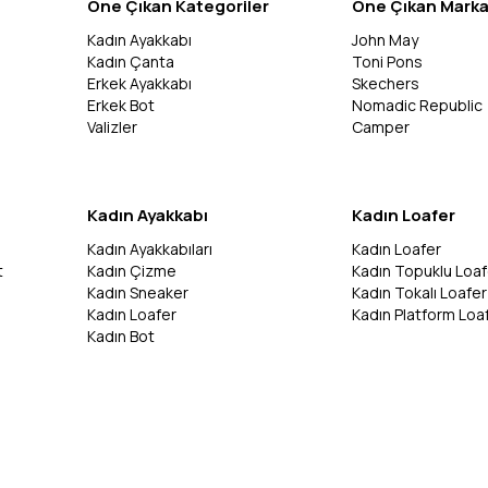
Öne Çıkan Kategoriler
Öne Çıkan Marka
Kadın Ayakkabı
John May
Kadın Çanta
Toni Pons
Erkek Ayakkabı
Skechers
Erkek Bot
Nomadic Republic
Valizler
Camper
Kadın Ayakkabı
Kadın Loafer
Kadın Ayakkabıları
Kadın Loafer
t
Kadın Çizme
Kadın Topuklu Loaf
Kadın Sneaker
Kadın Tokalı Loafer
Kadın Loafer
Kadın Platform Loa
Kadın Bot