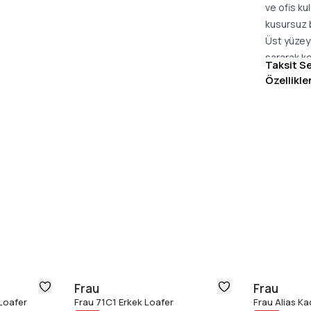
ve ofis ku
kusursuz 
Üst yüzeyi
sararak ko
Taksit S
astarlanan
Özellikle
yürüyüş hi
güçlü tut
İtalya''da
tasarımı 
kombinler 
Ürün Özell
Ultra yumu
Kısmen kuz
Hakiki der
Hafif ve 
Günlük kul
ideal tasa
Frau
Frau
Konforlu k
Loafer
Frau 71C1 Erkek Loafer
Frau Alias K
Çıkarılam