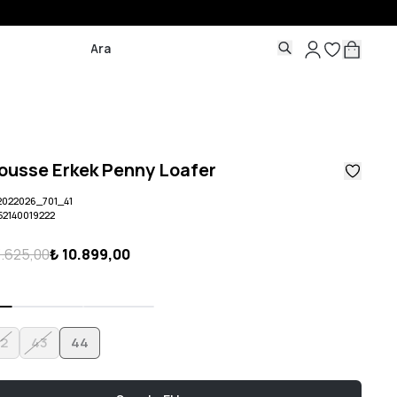
ousse Erkek Penny Loafer
022026_701_41
52140019222
3.625,00
₺ 10.899,00
2
43
44