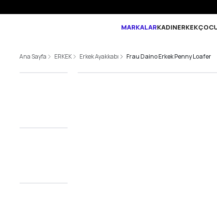
MARKALAR
KADIN
ERKEK
ÇOC
Ana Sayfa
ERKEK
Erkek Ayakkabı
Frau Daino Erkek Penny Loafer