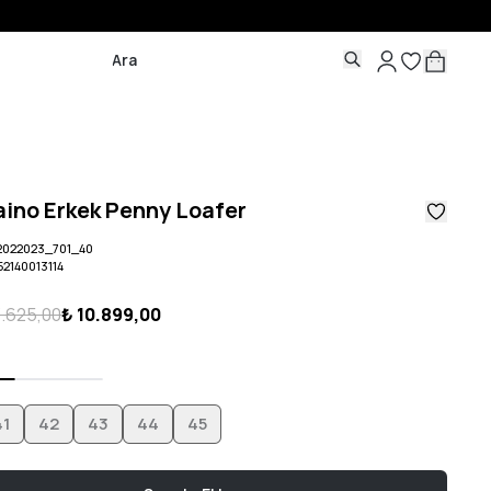
aino Erkek Penny Loafer
2022023_701_40
52140013114
3.625,00
₺ 10.899,00
41
42
43
44
45