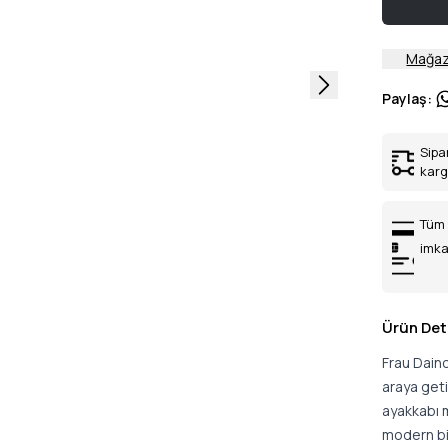
Mağaz
Paylaş
:
Sipa
kar
Tüm 
imka
Ürün Det
Frau Daino
araya geti
ayakkabı m
modern bi