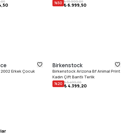
,00
₺ 13.999,00
%
50
4,50
₺ 6.999,50
lanım, ofis ve özel davetler için uygundur
üretilmiştir.
nce
Birkenstock
Fl
 2002 Erkek Çocuk
Birkenstock Arizona Bf Animal Print
Fl
Kadın Çift Bantlı Terlik
₺ 5.499,00
%
20
₺ 4.399,20
lar