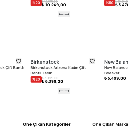
₺ 12.815,00
₺ 10.949
%
20
%
50
₺ 10.249,00
₺ 5.47
Günlük kul
İtalya''da 
Birkenstock
New Bala
ek Çift Bantlı
Birkenstock Arizona Kadın Çift
New Balance
Bantlı Terlik
Sneaker
₺ 5.499,00
₺ 7.999,00
%
20
₺ 6.399,20
Öne Çıkan Kategoriler
Öne Çıkan Marka