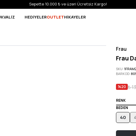
Sepette 10.000 ₺ ve üzeri Ücretsiz Kargo!
UK
VALİZ
HEDİYELER
OUTLET
HİKAYELER
Frau
Frau D
SKU
:
1FRAM
BARKOD
:
80
₺ 1
%
20
RENK
BEDEN
40