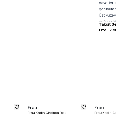
davetlere 
görünüm s
Üst yüzey
doğal şeki
Taksit S
ömürlü ku
Özellikle
kişiselleş
tabanı, y
günlük ku
Lacivert 
Penny Loa
uyum sağla
taban yapı
ideal bir 
Ürün Özel
%100 haki
Yumuşak ve
Kalın ve d
Frau
Frau
Klasik pen
Frau Kadın Chelsea Bot
Frau Kadın A
Standart k