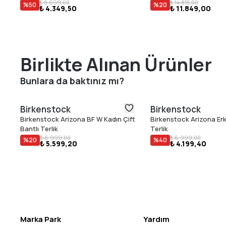
₺ 8.699,00
₺ 14.815,00
%
50
%
20
₺ 4.349,50
₺ 11.849,00
Birlikte Alınan Ürünler
Bunlara da baktınız mı?
Birkenstock
Birkenstock
Birkenstock Arizona BF W Kadın Çift
Birkenstock Arizona Erk
Bantlı Terlik
Terlik
₺ 6.999,00
₺ 6.999,00
%
20
%
40
₺ 5.599,20
₺ 4.199,40
Marka Park
Yardım