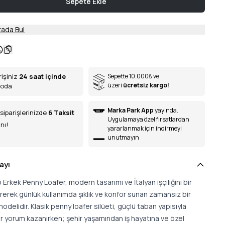
Sepete Ekle
ada Bul
rişiniz
24 saat içinde
Sepette 10.000
₺
ve
üzeri
ücretsiz kargo!
goda
Marka Park App
yayında.
siparişlerinizde
6
Taksit
Uygulamaya özel fırsatlardan
nı!
yararlanmak için indirmeyi
unutmayın
ayı
 Erkek Penny Loafer, modern tasarımı ve İtalyan işçiliğini bir
rerek günlük kullanımda şıklık ve konfor sunan zamansız bir
odelidir. Klasik penny loafer silüeti, güçlü taban yapısıyla
r yorum kazanırken; şehir yaşamından iş hayatına ve özel