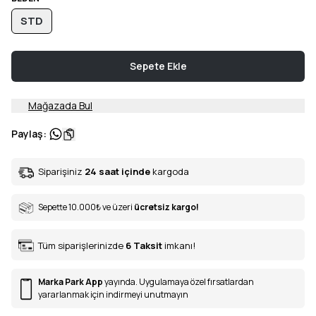
STD
Sepete Ekle
Mağazada Bul
Paylaş
:
Siparişiniz
24 saat içinde
kargoda
Sepette 10.000
₺
ve üzeri
ücretsiz kargo!
Tüm siparişlerinizde
6
Taksit
imkanı!
Marka Park App
yayında. Uygulamaya özel fırsatlardan
yararlanmak için indirmeyi unutmayın