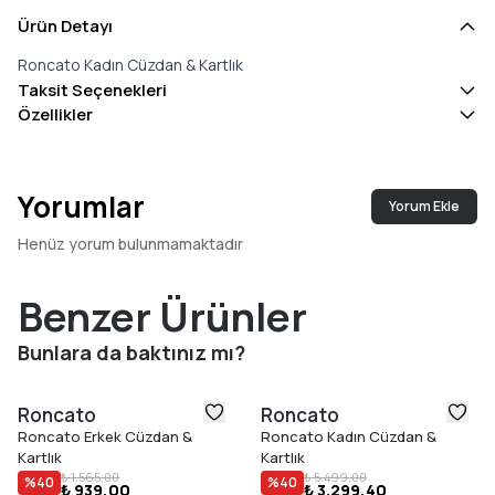
Ürün Detayı
Roncato Kadın Cüzdan & Kartlık
Taksit Seçenekleri
Özellikler
Yorumlar
Yorum Ekle
Henüz yorum bulunmamaktadır
Benzer Ürünler
Bunlara da baktınız mı?
Roncato
Roncato
Roncato Erkek Cüzdan &
Roncato Kadın Cüzdan &
Kartlık
Kartlık
₺ 1.565,00
₺ 5.499,00
%
40
%
40
₺ 939,00
₺ 3.299,40