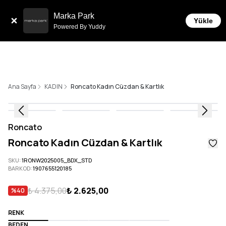
Tüm Siparişlerde 6 Taksit İmkanı!
Marka Park
Yükle
Powered By Yuddy
Ana Sayfa
KADIN
Roncato Kadın Cüzdan & Kartlık
Roncato
Roncato Kadın Cüzdan & Kartlık
SKU
:
1RONW2025005_BDX_STD
BARKOD
:
1907655120185
₺ 4.375,00
₺ 2.625,00
%
40
RENK
BEDEN