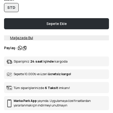
STD
Sepete Ekle
Mağazada Bul
Paylaş
:
Siparişiniz
24 saat içinde
kargoda
Sepette 10.000
₺
ve üzeri
ücretsiz kargo!
Tüm siparişlerinizde
6
Taksit
imkanı!
Marka Park App
yayında. Uygulamaya özel fırsatlardan
yararlanmak için indirmeyi unutmayın