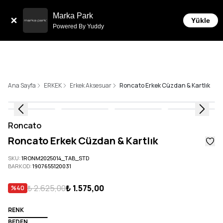
Tüm Siparişlerde 6 Taksit İmkanı!
Marka Park
Yükle
Powered By Yuddy
Ana Sayfa
ERKEK
Erkek Aksesuar
Roncato Erkek Cüzdan & Kartlık
Roncato
Roncato Erkek Cüzdan & Kartlık
SKU
:
1RONM2025014_TAB_STD
BARKOD
:
1907655120031
₺ 2.625,00
₺ 1.575,00
%
40
RENK
BEDEN