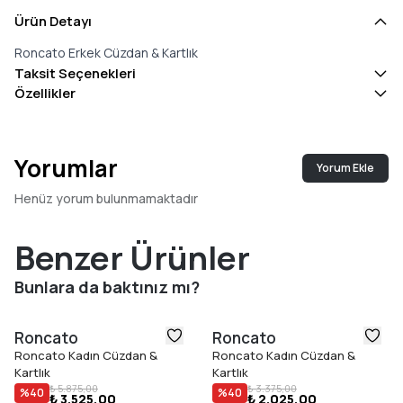
Ürün Detayı
Roncato Erkek Cüzdan & Kartlık
Taksit Seçenekleri
Özellikler
Yorumlar
Yorum Ekle
Henüz yorum bulunmamaktadır
Benzer Ürünler
Bunlara da baktınız mı?
Roncato
Roncato
Roncato Kadın Cüzdan &
Roncato Kadın Cüzdan &
Kartlık
Kartlık
₺ 5.875,00
₺ 3.375,00
%
40
%
40
₺ 3.525,00
₺ 2.025,00