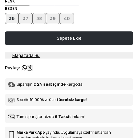
RENK
BEDEN
36
37
38
39
40
Sepete Ekle
Mağazada Bul
Paylaş
:
Siparişiniz
24 saat içinde
kargoda
Sepette 10.000
₺
ve üzeri
ücretsiz kargo!
Tüm siparişlerinizde
6
Taksit
imkanı!
Marka Park App
yayında. Uygulamaya özel fırsatlardan
yararlanmak için indirmeyi unutmayın