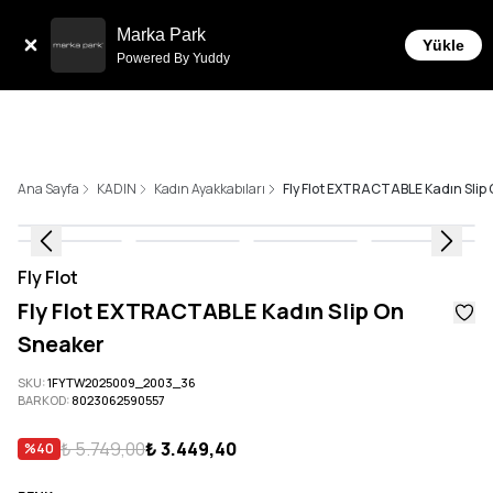
Tüm Siparişlerde 6 Taksit İmkanı!
Marka Park
Yükle
Powered By Yuddy
Ana Sayfa
KADIN
Kadın Ayakkabıları
Fly Flot EXTRACTABLE Kadın Slip
Fly Flot
Fly Flot EXTRACTABLE Kadın Slip On
Sneaker
SKU
:
1FYTW2025009_2003_36
BARKOD
:
8023062590557
₺ 5.749,00
₺ 3.449,40
%
40