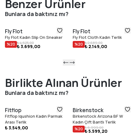
Benzer Ürünler
Bunlara da baktınız mı?
Fly Flot
Fly Flot
Fly Flot Kadın Slip On Sneaker
Fly Flot Cloth Kadın Terlik
₺ 4.625,00
₺ 2.689,00
%
20
%
20
₺ 3.699,00
₺ 2.149,00
Birlikte Alınan Ürünler
Bunlara da baktınız mı?
Fitflop
Birkenstock
Fitflop Iqushion Kadın Parmak
Birkenstock Arizona BF W
Arası Terlik
Kadın Çift Bantlı Terlik
₺ 3.549,00
₺ 6.999,00
%
20
₺ 5.599,20