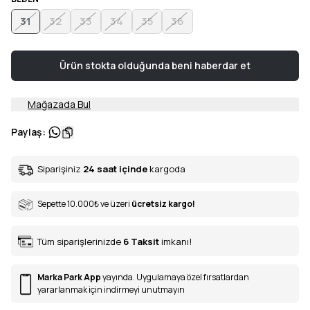
31
32
33
34
35
36
Ürün stokta olduğunda beni haberdar et
Mağazada Bul
Paylaş
:
Siparişiniz
24 saat içinde
kargoda
Sepette 10.000
₺
ve üzeri
ücretsiz kargo!
Tüm siparişlerinizde
6
Taksit
imkanı!
Marka Park App
yayında. Uygulamaya özel fırsatlardan
yararlanmak için indirmeyi unutmayın