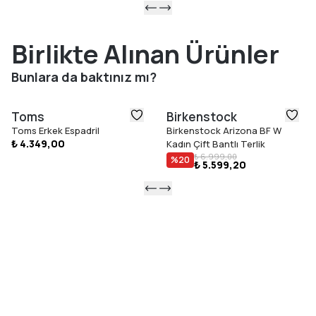
Birlikte Alınan Ürünler
Bunlara da baktınız mı?
Toms
Birkenstock
Toms Erkek Espadril
Birkenstock Arizona BF W
₺ 4.349,00
Kadın Çift Bantlı Terlik
₺ 6.999,00
%
20
₺ 5.599,20