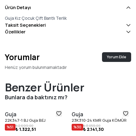
Ürün Detayı
Guja Kız Çocuk Çift Bantlı Terlik
Taksit Seçenekleri
Özellikler
Yorumlar
Yorum Ekle
Henüz yorum bulunmamaktadır
Benzer Ürünler
Bunlara da baktınız mı?
Guja
Guja
22K347-1 BJ Guja BEJ
23K310-24 KMR Guja KÖMÜR
₺ 2.699,00
₺ 3.059,00
%
51
%
30
₺ 1.322,51
₺ 2.141,30