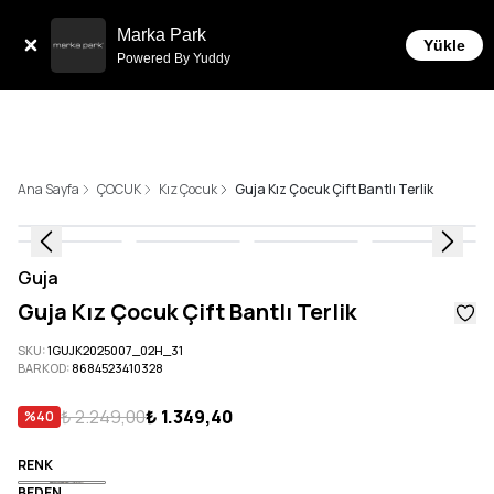
Sepette 10.000 ₺ ve üzeri Ücretsiz Kargo!
Marka Park
Yükle
Powered By Yuddy
Ana Sayfa
ÇOCUK
Kız Çocuk
Guja Kız Çocuk Çift Bantlı Terlik
Guja
Guja Kız Çocuk Çift Bantlı Terlik
SKU
:
1GUJK2025007_02H_31
BARKOD
:
8684523410328
₺ 2.249,00
₺ 1.349,40
%
40
RENK
BEDEN