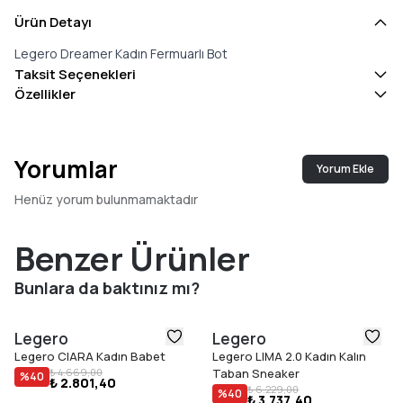
Ürün Detayı
Legero Dreamer Kadın Fermuarlı Bot
Taksit Seçenekleri
Özellikler
Yorumlar
Yorum Ekle
Henüz yorum bulunmamaktadır
Benzer Ürünler
Bunlara da baktınız mı?
Legero
Legero
Legero CIARA Kadın Babet
Legero LIMA 2.0 Kadın Kalın
₺ 4.669,00
Taban Sneaker
%
40
₺ 2.801,40
₺ 6.229,00
%
40
₺ 3.737,40