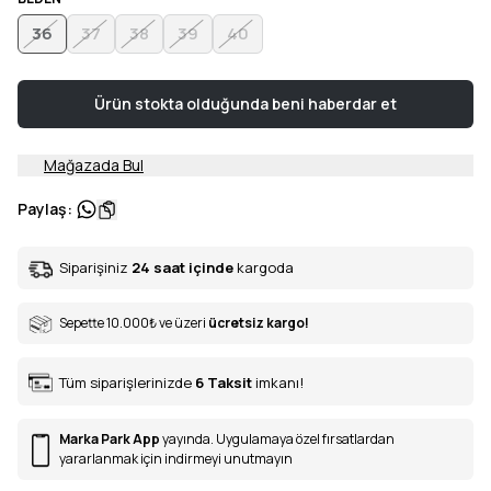
36
37
38
39
40
Ürün stokta olduğunda beni haberdar et
Mağazada Bul
Paylaş
:
Siparişiniz
24 saat içinde
kargoda
Sepette 10.000
₺
ve üzeri
ücretsiz kargo!
Tüm siparişlerinizde
6
Taksit
imkanı!
Marka Park App
yayında. Uygulamaya özel fırsatlardan
yararlanmak için indirmeyi unutmayın