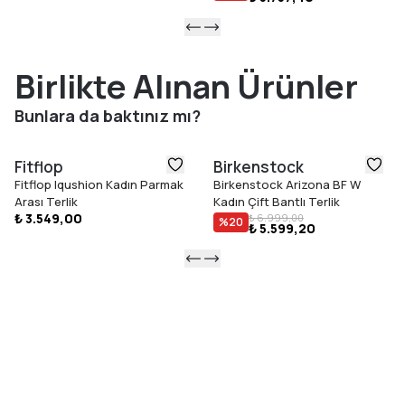
Birlikte Alınan Ürünler
Bunlara da baktınız mı?
Fitflop
Birkenstock
Fitflop Iqushion Kadın Parmak
Birkenstock Arizona BF W
Arası Terlik
Kadın Çift Bantlı Terlik
₺ 3.549,00
₺ 6.999,00
%
20
₺ 5.599,20