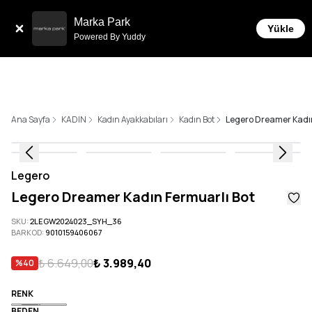
Tüm Siparişlerde 6 Taksit İmkanı!
Marka Park
Yükle
Powered By Yuddy
Ana Sayfa
KADIN
Kadın Ayakkabıları
Kadın Bot
Legero Dreamer Kadın
Legero
Legero Dreamer Kadın Fermuarlı Bot
SKU
:
2LEGW2024023_SYH_36
BARKOD
:
9010159406067
₺ 6.649,00
₺ 3.989,40
%
40
RENK
BEDEN