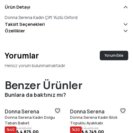
Ürün Detayı
Donna Serena Kadın Çift Yüzlü Oxford
Taksit Seçenekleri
Özellikler
Yorumlar
Yorum Ekle
Henüz yorum bulunmamaktadır
Benzer Ürünler
Bunlara da baktınız mı?
Donna Serena
Donna Serena
Donna Serena Kadın Dolgu
Donna Serena Kadın Blok
Taban Babet
Topuklu Ayakkabı
₺ 8.125,00
₺ 8.439,00
%
40
%
20
₺ 4.875,00
₺ 6.749,00