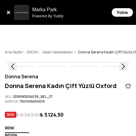
Sepette 10.000 ₺ ve üzeri Ücretsiz Karg
anı!
Marka Park
Yükle
Powered By Yuddy
Ana Sayfa
KADIN
Kadın Ayakkabıları
Donna Serena Kadın Çift Yüzlü O
Donna Serena
Donna Serena Kadın Çift Yüzlü Oxford
SKU
:
2DSRW2024038_BEL_37
BARKOD
:
1907655069019
₺ 6.249,00
₺ 3.124,50
%
50
RENK
BEDEN