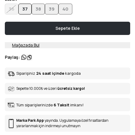
36
37
38
39
40
Sepete Ekle
Mağazada Bul
Paylaş
:
Siparişiniz
24 saat içinde
kargoda
Sepette 10.000
₺
ve üzeri
ücretsiz kargo!
Tüm siparişlerinizde
6
Taksit
imkanı!
Marka Park App
yayında. Uygulamaya özel fırsatlardan
yararlanmak için indirmeyi unutmayın