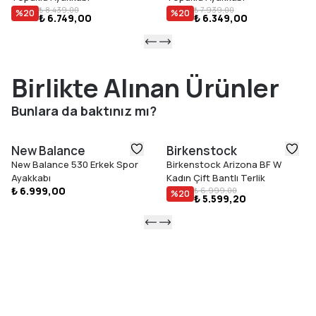
₺ 8.439,00
₺ 7.939,00
%
20
%
20
₺ 6.749,00
₺ 6.349,00
Birlikte Alınan Ürünler
Bunlara da baktınız mı?
New Balance
Birkenstock
New Balance 530 Erkek Spor
Birkenstock Arizona BF W
Ayakkabı
Kadın Çift Bantlı Terlik
₺ 6.999,00
₺ 6.999,00
%
20
₺ 5.599,20