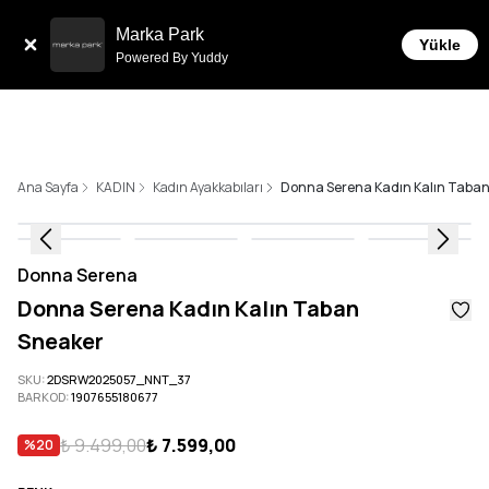
Sepette 10.000 ₺ ve 
erde 6 Taksit İmkanı!
Marka Park
Yükle
Powered By Yuddy
Ana Sayfa
KADIN
Kadın Ayakkabıları
Donna Serena Kadın Kalın Taba
Donna Serena
Donna Serena Kadın Kalın Taban
Sneaker
SKU
:
2DSRW2025057_NNT_37
BARKOD
:
1907655180677
₺ 9.499,00
₺ 7.599,00
%
20