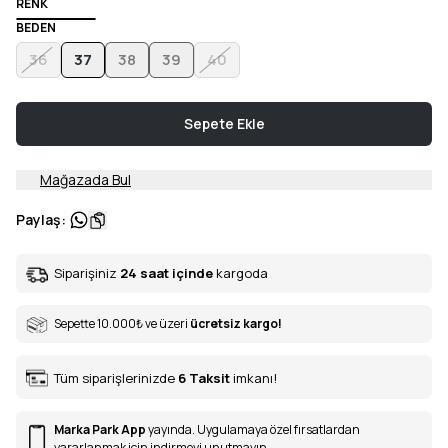
RENK
BEDEN
36
37
38
39
40
Sepete Ekle
Mağazada Bul
Paylaş
:
Siparişiniz
24 saat içinde
kargoda
Sepette 10.000
₺
ve üzeri
ücretsiz kargo!
Tüm siparişlerinizde
6
Taksit
imkanı!
Marka Park App
yayında. Uygulamaya özel fırsatlardan
yararlanmak için indirmeyi unutmayın