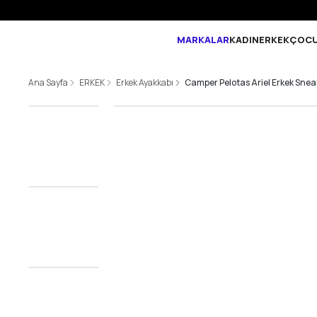
MARKALAR
KADIN
ERKEK
ÇOC
Ana Sayfa
ERKEK
Erkek Ayakkabı
Camper Pelotas Ariel Erkek Snea