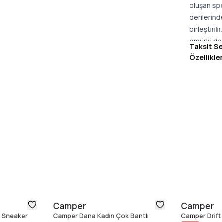
oluşan spo
derilerinde
birleştiri
ömürlü day
Taksit S
Özellikle
Camper
Camper
k Sneaker
Camper Dana Kadın Çok Bantlı
Camper Drift