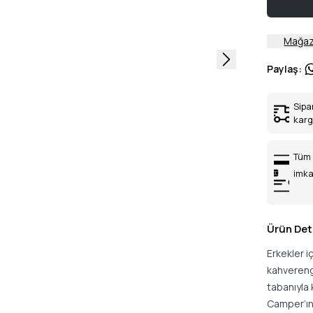
Mağaz
Paylaş
:
Sipa
kar
Tüm 
imka
Ürün Det
Erkekler i
kahverengi
tabanıyla 
Camper’ın 