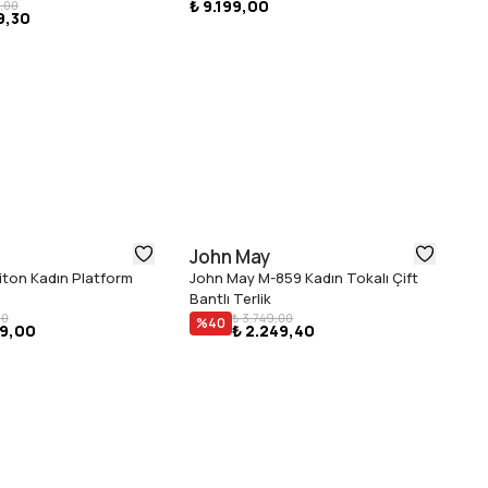
₺ 9.199,00
,00
9,30
John May
D
iton Kadın Platform
John May M-859 Kadın Tokalı Çift
Do
Bantlı Terlik
Ta
00
₺ 3.749,00
%
40
49,00
₺ 2.249,40