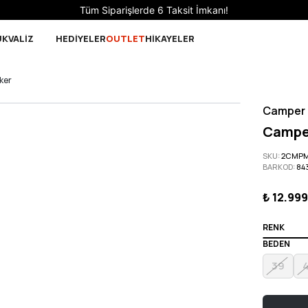
Sepette 10.000 ₺ ve üzeri Ücretsiz Kargo!
UK
VALİZ
HEDİYELER
OUTLET
HİKAYELER
ker
Camper
Camper
SKU
:
2CMPM
BARKOD
:
84
₺ 12.99
RENK
BEDEN
39