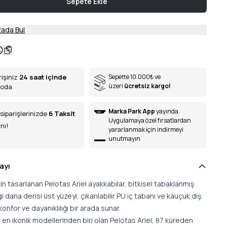
Sepete Ekle
ada Bul
rişiniz
24 saat içinde
Sepette 10.000
₺
ve
üzeri
ücretsiz kargo!
goda
Marka Park App
yayında.
siparişlerinizde
6
Taksit
Uygulamaya özel fırsatlardan
nı!
yararlanmak için indirmeyi
unutmayın
ayı
çin tasarlanan Pelotas Ariel ayakkabılar, bitkisel tabaklanmış
 dana derisi üst yüzeyi, çıkarılabilir PU iç tabanı ve kauçuk dış
konfor ve dayanıklılığı bir arada sunar.
en ikonik modellerinden biri olan Pelotas Ariel, 87 küreden