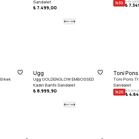
Sandalet
₺ 10.499
%
30
₺ 7.34
₺ 7.499,00
Ugg
Toni Pons
Erkek
Ugg GOLDENGLOW EMBOSSED
Toni Pons Tr
Kadın Bantlı Sandalet
Sandalet
₺ 8.999,90
₺ 5.815,
%
20
₺ 4.6