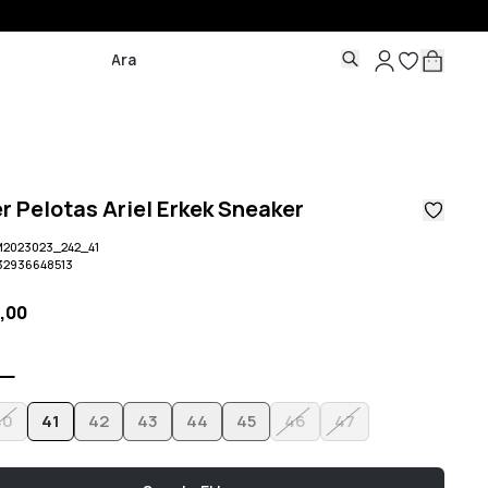
 Pelotas Ariel Erkek Sneaker
2023023_242_41
32936648513
9,00
40
41
42
43
44
45
46
47