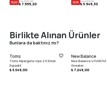
₺ 9.999,00
₺ 8.499,00
%
20
%
30
₺ 7.999,20
₺ 5.949,30
Birlikte Alınan Ürünler
Bunlara da baktınız mı?
Toms
New Balance
Toms Alpargata rope 2.0 Erkek
New Balance U740N74F 
Espadril
Sneaker
₺ 5.549,00
₺ 7.249,00