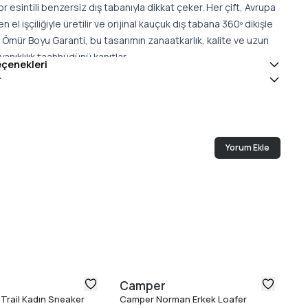
r esintili benzersiz dış tabanıyla dikkat çeker. Her çift, Avrupa
n el işçiliğiyle üretilir ve orijinal kauçuk dış tabana 360º dikişle
lir. Ömür Boyu Garanti, bu tasarımın zanaatkarlık, kalite ve uzun
anıklılık taahhüdünü kanıtlar.
eçenekleri
r
Yorum Ekle
Camper
C
 Trail Kadın Sneaker
Camper Norman Erkek Loafer
Ca