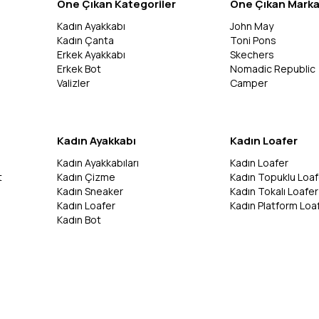
Öne Çıkan Kategoriler
Öne Çıkan Marka
Kadın Ayakkabı
John May
Kadın Çanta
Toni Pons
Erkek Ayakkabı
Skechers
Erkek Bot
Nomadic Republic
Valizler
Camper
Kadın Ayakkabı
Kadın Loafer
Kadın Ayakkabıları
Kadın Loafer
t
Kadın Çizme
Kadın Topuklu Loaf
Kadın Sneaker
Kadın Tokalı Loafer
Kadın Loafer
Kadın Platform Loa
Kadın Bot