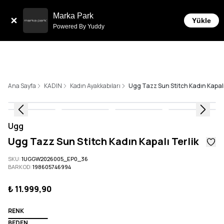
Tüm Siparişlerde 6 Taksit İmkanı!
Marka Park
Yükle
Powered By Yuddy
Ana Sayfa
KADIN
Kadın Ayakkabıları
Ugg Tazz Sun Stitch Kadın Kapalı
Ugg
Ugg Tazz Sun Stitch Kadın Kapalı Terlik
SKU
:
1UGGW2026005_EP0_36
BARKOD
:
198605746994
₺ 11.999,90
RENK
BEDEN