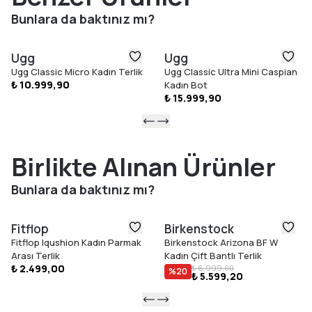
kapsamında faaliyet gösteren bir üretim tesisinde üretilmiştir.
Bunlara da baktınız mı?
Girişim, markalarla iş birliği yaparak kadınların iş hayatında
güçlenmesini ve eğitim fırsatlarına erişimini destekleyen
Ugg
Ugg
küresel bir sosyal sorumluluk programıdır.
Ugg Classic Micro Kadın Terlik
Ugg Classic Ultra Mini Caspian
₺ 10.999,90
Kadın Bot
₺ 15.999,90
Birlikte Alınan Ürünler
Bunlara da baktınız mı?
Fitflop
Birkenstock
Fitflop Iqushion Kadın Parmak
Birkenstock Arizona BF W
Arası Terlik
Kadın Çift Bantlı Terlik
₺ 2.499,00
₺ 6.999,00
%
20
₺ 5.599,20