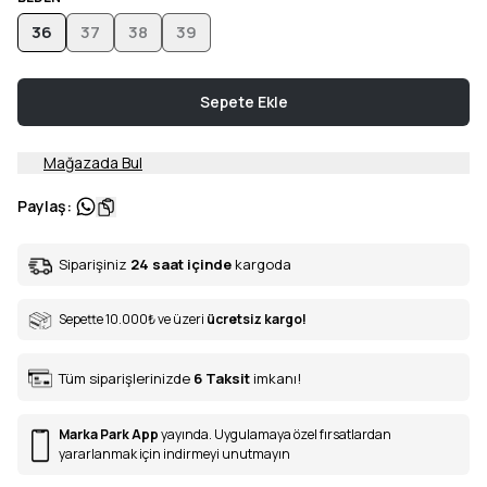
36
37
38
39
Sepete Ekle
Mağazada Bul
Paylaş
:
Siparişiniz
24 saat içinde
kargoda
Sepette 10.000
₺
ve üzeri
ücretsiz kargo!
Tüm siparişlerinizde
6
Taksit
imkanı!
Marka Park App
yayında. Uygulamaya özel fırsatlardan
yararlanmak için indirmeyi unutmayın