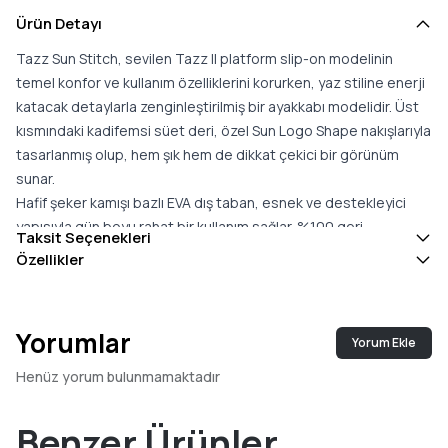
Ürün Detayı
Tazz Sun Stitch, sevilen Tazz II platform slip-on modelinin
temel konfor ve kullanım özelliklerini korurken, yaz stiline enerji
katacak detaylarla zenginleştirilmiş bir ayakkabı modelidir. Üst
kısmındaki kadifemsi süet deri, özel Sun Logo Shape nakışlarıyla
tasarlanmış olup, hem şık hem de dikkat çekici bir görünüm
sunar.
Hafif şeker kamışı bazlı EVA dış taban, esnek ve destekleyici
yapısıyla gün boyu rahat bir kullanım sağlar. %100 geri
Taksit Seçenekleri
dönüştürülmüş
UGGbraid
detayları, ayağa güvenli ve dengeli
Özellikler
bir uyum kazandırırken çevre dostu bir yaklaşım sunar. İç
kısmındaki peluş yün astar, ayağı nazikçe sararak konforlu bir his
ve sıcaklık sağlar.
Yorumlar
Yorum Ekle
Tazz Sun Stitch, evde rahat kullanım veya güneşli günlerde dış
mekanda keyifli aktiviteler için ideal bir seçenek olup, hafif, şık
Henüz yorum bulunmamaktadır
ve fonksiyonel yapısıyla her ortamda güvenle tercih edilebilir.
Bu model, tedarik zincirimizdeki kadınları destekleyen
Benzer Ürünler
Reimagining Industry to Support Equality (RISE)
girişimi