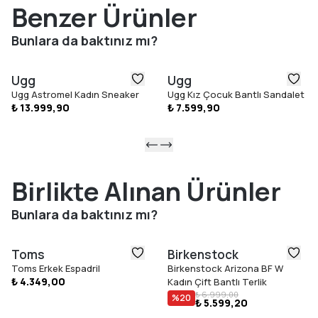
eder.
Benzer Ürünler
Bunlara da baktınız mı?
Ugg
Ugg
Ugg Astromel Kadın Sneaker
Ugg Kız Çocuk Bantlı Sandalet
₺ 13.999,90
₺ 7.599,90
Birlikte Alınan Ürünler
Bunlara da baktınız mı?
Toms
Birkenstock
Toms Erkek Espadril
Birkenstock Arizona BF W
₺ 4.349,00
Kadın Çift Bantlı Terlik
₺ 6.999,00
%
20
₺ 5.599,20