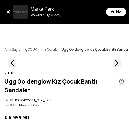
Tüm Siparişlerde 6 Taksit İmkanı!
Marka Park
Yükle
Powered By Yuddy
Ana Sayfa
ÇOCUK
Kız Çocuk
Ugg Goldenglow Kız Çocuk Bantlı Sandal
Ugg
Ugg Goldenglow Kız Çocuk Bantlı
Sandalet
SKU
:
1UGGK2025001_SE7_32.5
BARKOD
:
196565952516
₺ 6.999,90