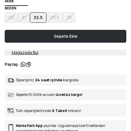
RENK
BEDEN
30
31
32.5
33.5
35
Sepete Ekle
Mağazada Bul
Paylaş
:
Siparişiniz
24 saat içinde
kargoda
Sepette 10.000
₺
ve üzeri
ücretsiz kargo!
Tüm siparişlerinizde
6
Taksit
imkanı!
Marka Park App
yayında. Uygulamaya özel fırsatlardan
yararlanmak için indirmeyi unutmayın