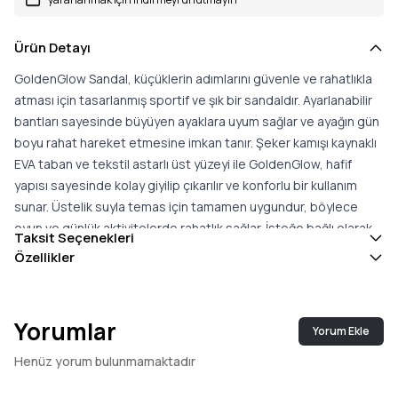
Ürün Detayı
GoldenGlow Sandal, küçüklerin adımlarını güvenle ve rahatlıkla
atması için tasarlanmış sportif ve şık bir sandaldır. Ayarlanabilir
bantları sayesinde büyüyen ayaklara uyum sağlar ve ayağın gün
boyu rahat hareket etmesine imkan tanır. Şeker kamışı kaynaklı
EVA taban ve tekstil astarlı üst yüzeyi ile GoldenGlow, hafif
yapısı sayesinde kolay giyilip çıkarılır ve konforlu bir kullanım
sunar. Üstelik suyla temas için tamamen uygundur, böylece
oyun ve günlük aktivitelerde rahatlık sağlar. İsteğe bağlı olarak,
Taksit Seçenekleri
anneler için tasarlanmış GoldenGlow kadın sandalet modeliyle
Özellikler
uyumlu kombinler oluşturabilirsiniz.
Bu model, tedarik zincirimizdeki kadınları destekleyen ve
Reimagining Industry to Support Equality (RISE)
girişimi ile
Yorumlar
Yorum Ekle
iş birliği içinde üretilmiştir. Bu program, kadınların iş hayatında
güçlenmesini ve eğitim olanaklarına erişimini sağlayacak
Henüz yorum bulunmamaktadır
ortaklıklar kurarak sosyal sorumluluğu ürün tasarımına entegre