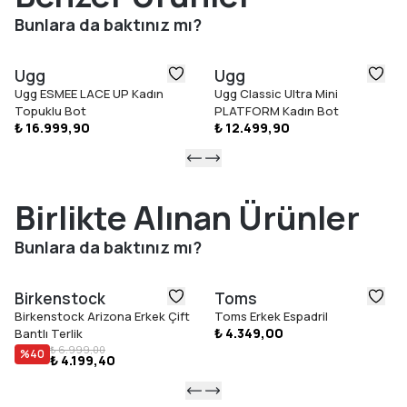
olan kavrayıcı taban yapısı ise gün boyu güvenli ve rahat bir
Bunlara da baktınız mı?
kullanım sunar.
Modern tasarım detayları, hafif yapısı ve fonksiyonel
Ugg
Ugg
özellikleriyle GoldenGlow Sandal, yaz stilini konfor ve güçlü bir
Ugg ESMEE LACE UP Kadın
Ugg Classic Ultra Mini
görünümle tamamlayan dikkat çekici bir sandalet seçeneği
Topuklu Bot
PLATFORM Kadın Bot
sunar.
₺ 16.999,90
₺ 12.499,90
Birlikte Alınan Ürünler
Bunlara da baktınız mı?
Birkenstock
Toms
Birkenstock Arizona Erkek Çift
Toms Erkek Espadril
₺ 4.349,00
Bantlı Terlik
₺ 6.999,00
%
40
₺ 4.199,40