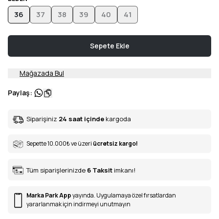
36
37
38
39
40
41
Sepete Ekle
Mağazada Bul
Paylaş
:
Siparişiniz
24 saat içinde
kargoda
Sepette 10.000
₺
ve üzeri
ücretsiz kargo!
Tüm siparişlerinizde
6
Taksit
imkanı!
Marka Park App
yayında. Uygulamaya özel fırsatlardan
yararlanmak için indirmeyi unutmayın