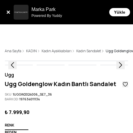
Sepette 10.000 ₺ ve üzeri Ücretsiz Kargo!
Marka Park
Yükle
Powered By Yuddy
Ana Sayfa
KADIN
Kadın Ayakkabıları
Kadın Sandalet
Ugg Goldenglow
Ugg
Ugg Goldenglow Kadın Bantlı Sandalet
SKU
:
1UGGW2024006_SE7_36
BARKOD
:
197634011134
₺ 7.999,90
RENK
BEDEN