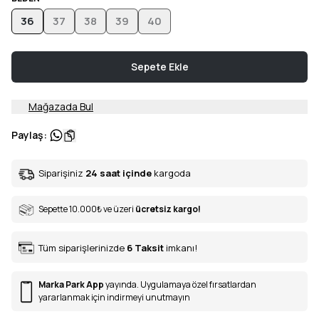
36
37
38
39
40
Sepete Ekle
Mağazada Bul
Paylaş
:
Siparişiniz
24 saat içinde
kargoda
Sepette 10.000
₺
ve üzeri
ücretsiz kargo!
Tüm siparişlerinizde
6
Taksit
imkanı!
Marka Park App
yayında. Uygulamaya özel fırsatlardan
yararlanmak için indirmeyi unutmayın