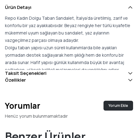
Ürün Detayı
Repo Kadın Dolgu Taban Sandalet, İtalya’da üretilmiş, zarif ve
konforlu bir yaz ayakkabısıdır. Beyaz rengiyle her türlü kıyafetle
mükemmel uyum sağlayan bu sandalet, yaz aylarının
vazgeçilmez parçası olmaya adaydır.
Dolgu taban yapısı uzun süreli kullanımlarda bile ayakları
yormadan destek sağlayarak hem şıklığı hem de konforu bir
arada sunar. Hafif yapısı günlük kullanımda büyük bir avantaj
sağlarken, yüksek kaliteli malzemeleri dayanıklılığını artırır.
Taksit Seçenekleri
36’dan 40’a kadar beden seçenekleriyle sunulan bu model, her
Özellikler
kadının ayak yapısına uygun bir alternatif sunar.
Yorumlar
Yorum Ekle
Henüz yorum bulunmamaktadır
Benzer Ürünler