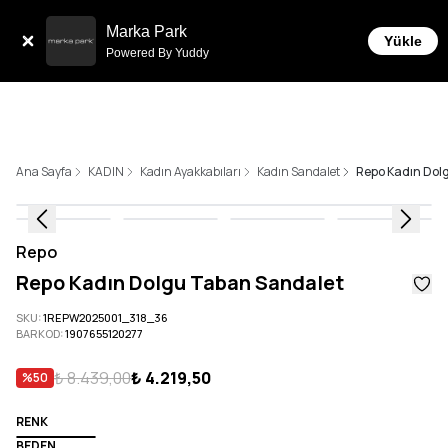
Tüm Siparişlerde 6 Taksit İmkanı!
Marka Park
Yükle
Powered By Yuddy
Ana Sayfa
KADIN
Kadın Ayakkabıları
Kadın Sandalet
Repo Kadın Dol
Repo
Repo Kadın Dolgu Taban Sandalet
SKU
:
1REPW2025001_318_36
BARKOD
:
1907655120277
₺ 8.439,00
₺ 4.219,50
%
50
RENK
BEDEN