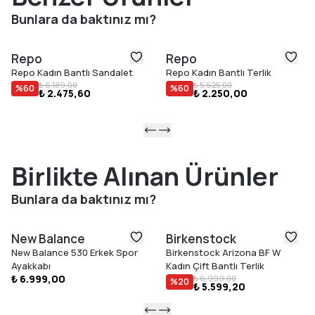
Bunlara da baktınız mı?
Repo
Repo
Repo Kadın Bantlı Sandalet
Repo Kadın Bantlı Terlik
₺ 6.189,00
₺ 5.625,00
%
60
%
60
₺ 2.475,60
₺ 2.250,00
Birlikte Alınan Ürünler
Bunlara da baktınız mı?
New Balance
Birkenstock
New Balance 530 Erkek Spor
Birkenstock Arizona BF W
Ayakkabı
Kadın Çift Bantlı Terlik
₺ 6.999,00
₺ 6.999,00
%
20
₺ 5.599,20