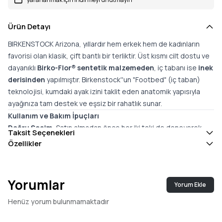
Ürün Detayı
BIRKENSTOCK Arizona, yıllardır hem erkek hem de kadınların
favorisi olan klasik, çift bantlı bir terliktir. Üst kısmı cilt dostu ve
dayanıklı
Birko-Flor® sentetik malzemeden
, iç tabanı ise
inek
derisinden
yapılmıştır. Birkenstock''un "Footbed" (iç taban)
teknolojisi, kumdaki ayak izini taklit eden anatomik yapısıyla
ayağınıza tam destek ve eşsiz bir rahatlık sunar.
Kullanım ve Bakım İpuçları
Doğru Seçim
: Satın almadan önce her iki teki de deneyerek
Taksit Seçenekleri
doğru numara ve modeli
seçtiğinizden emin olun.
Özellikler
Su Teması
: Mantar tabanlı ürünler suya maruz kalmamalıdır.
Ürünleri
elde veya çamaşır makinesinde yıkamayın
.
Islandığında giymeden önce oda sıcaklığında kurutun; uzun
Yorumlar
Yorum Ekle
süre güneşte veya kapalı alanda bırakmayın. Metal aksesuarları
paslanmaya karşı sudan ve nemden uzak tutun.
Henüz yorum bulunmamaktadır
Temizlik
: Kirlendiğinde
sabunlu, nemli bir bezle silin
(nubuk