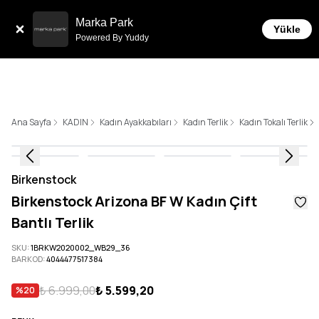
Tüm Siparişlerde 6 Taksit İmkanı!
Marka Park
Yükle
Powered By Yuddy
Ana Sayfa
KADIN
Kadın Ayakkabıları
Kadın Terlik
Kadın Tokalı Terlik
Birkenstock
Birkenstock Arizona BF W Kadın Çift
Bantlı Terlik
SKU
:
1BRKW2020002_WB29_36
BARKOD
:
4044477517384
₺ 6.999,00
₺ 5.599,20
%
20