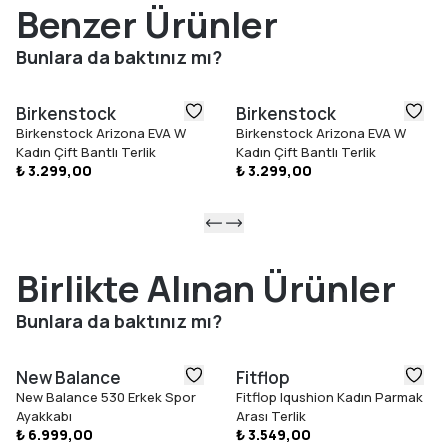
ve süet olanlar için özel fırça/silgi kullanın) ve oda sıcaklığında
Benzer Ürünler
kurumaya bırakın.
İlk Kullanım
: Suya dayanıklılığı artırmak için ilk kullanımdan önce
Bunlara da baktınız mı?
özel bir sprey uygulamanız tavsiye edilir.
Alışma Süreci
: Ürünler başlangıçta sert gelebilir. Ayaklarınızın
Birkenstock
Birkenstock
alışması için
kısa aralıklarla, yavaş yavaş giyin
. Kullandıkça
Birkenstock Arizona EVA W
Birkenstock Arizona EVA W
esneyecek, deri bantlar yumuşayacak ve iç taban ayağınıza
Kadın Çift Bantlı Terlik
Kadın Çift Bantlı Terlik
uyum sağlayacaktır.
₺ 3.299,00
₺ 3.299,00
Doğal Değişimler
: Terleyen ayaklar renk değişimine veya
kokuya neden olabilir; bu, doğal malzemeden kaynaklanır.
Düzenli havalandırma önerilir. Mantardaki yüzeysel çatlaklar
veya üst malzeme ile mantar arasındaki küçük açılmalar
üretim
Birlikte Alınan Ürünler
hatası değildir
.
MALZEME
Bunlara da baktınız mı?
Ülke
: DEU
Kalıp
: NARROW
New Balance
Fitflop
Ürün Tipi
: TERLIK
New Balance 530 Erkek Spor
Fitflop Iqushion Kadın Parmak
Dış Taban
: EVA
Ayakkabı
Arası Terlik
Malzeme
: BIRKO-FLOR
₺ 6.999,00
₺ 3.549,00