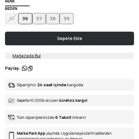
RENK
BEDEN
35
36
37
38
39
Sepete Ekle
Mağazada Bul
Paylaş
:
Siparişiniz
24 saat içinde
kargoda
Sepette 10.000
₺
ve üzeri
ücretsiz kargo!
Tüm siparişlerinizde
6
Taksit
imkanı!
Marka Park App
yayında. Uygulamaya özel fırsatlardan
yararlanmak için indirmeyi unutmayın