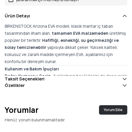
Ürün Detayı
BIRKENSTOCK Arizona EVA modeli, klasik mantar iç taban
tasarımından ilham alan,
tamamen EVA malzemeden
üretilmiş
popüler bir terliktir.
Hafifliği, esnekliği, su geçirmezliği ve
kolay temizlenebilir
yapısıyla dikkat çeker. Yüksek kaliteli,
kokusuz ve zararlı madde içermeyen EVA, ayaklarınız için
konforlu bir deneyim sunar.
Kullanım ve Bakım İpuçları
Doğru Numarayı Seçin
: Ayakkabının her iki tekini de deneyerek
Taksit Seçenekleri
ayağınıza en uygun numarayı ve modeli seçtiğinizden emin olun.
Özellikler
Temizlik ve Koruma
:
Ürünleri
elde veya çamaşır makinesinde kesinlikle
yıkamayın
.
Yorumlar
Yorum Ekle
EVA ürünlerini ıslakken kapalı bir yerde bırakmayın
; mutlaka
kurutun.
Henüz yorum bulunmamaktadır
Kirlendiklerinde
sabunlu, nemli bir bezle silin
ve oda