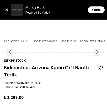
Sepette 10.000 ₺ ve üzeri Ücretsiz Kargo!
Marka Park
Yükle
Powered By Yuddy
Ana Sayfa
KADIN
Kadın Ayakkabıları
Kadın Terlik
Kadın Tokalı Terlik
Birkenstock
Birkenstock Arizona Kadın Çift Bantlı
Terlik
SKU
:
1BRKW2017004_MTS_38
BARKOD
:
4052605634476
₺ 3.299,00