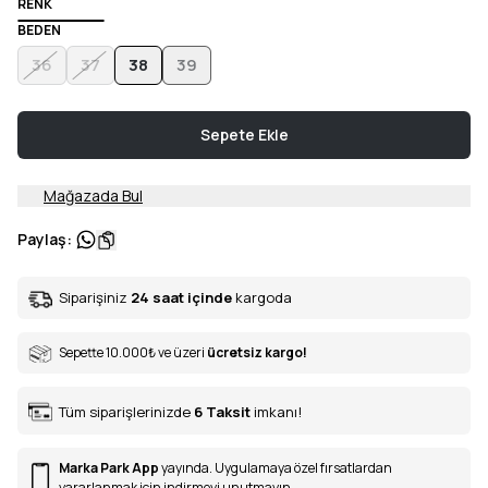
RENK
BEDEN
36
37
38
39
Sepete Ekle
Mağazada Bul
Paylaş
:
Siparişiniz
24 saat içinde
kargoda
Sepette 10.000
₺
ve üzeri
ücretsiz kargo!
Tüm siparişlerinizde
6
Taksit
imkanı!
Marka Park App
yayında. Uygulamaya özel fırsatlardan
yararlanmak için indirmeyi unutmayın