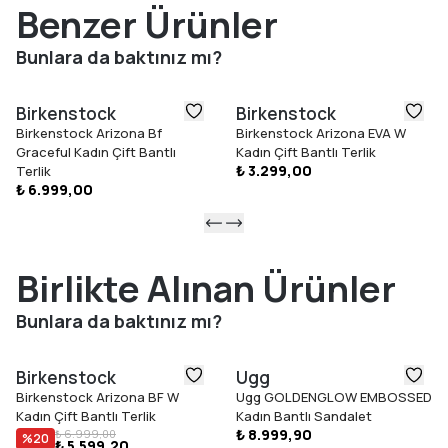
sıcaklığında kurumaya bırakın.
Benzer Ürünler
Ürünleri
uzun süre doğrudan güneşte veya araba içinde
bırakmayın
. Metal aksesuarları paslanmayı önlemek için
Bunlara da baktınız mı?
nemden uzak tutun.
Alışma Süreci
: Ayakkabılar ilk başta biraz sert gelebilir.
Birkenstock
Birkenstock
Ayaklarınızın yeni hareket sistemine alışabilmesi için
kısa
Birkenstock Arizona Bf
Birkenstock Arizona EVA W
aralıklarla, yavaş yavaş giyin
. Kullandıkça esnekliği artacak ve
Graceful Kadın Çift Bantlı
Kadın Çift Bantlı Terlik
ayağınıza daha iyi uyum sağlayacaktır.
₺ 3.299,00
Terlik
₺ 6.999,00
Doğal Durumlar
: Terleyen ayaklar tabanlarda renk değişimine
ve kokuya neden olabilir; bu, ürünün doğal yapısından
kaynaklanır. Düzenli havalandırma önerilir. Mantardaki yüzeysel
çatlamalar veya katmanlar arasındaki açılmalar
üretim hatası
Birlikte Alınan Ürünler
değildir
.
MALZEME
Bunlara da baktınız mı?
Ülke
: DEU
Kalıp
: NARROW
Birkenstock
Ugg
Ürün Tipi
: PLAJ GRUBU
Birkenstock Arizona BF W
Ugg GOLDENGLOW EMBOSSED
Dış Taban
: EVA
Kadın Çift Bantlı Terlik
Kadın Bantlı Sandalet
Malzeme
: EVA
₺ 8.999,90
₺ 6.999,00
%
20
₺ 5.599,20