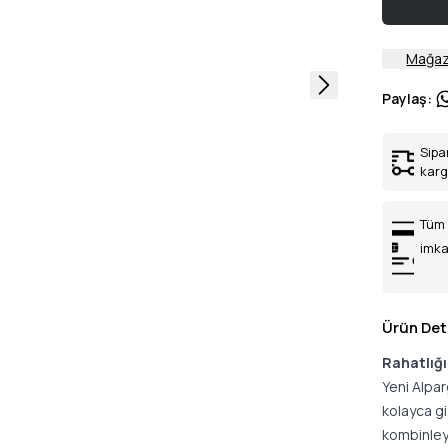
Mağaz
Paylaş
:
Sipa
kar
Tüm 
imka
Ürün Det
Rahatlığı
Yeni Alpa
kolayca gi
kombinley