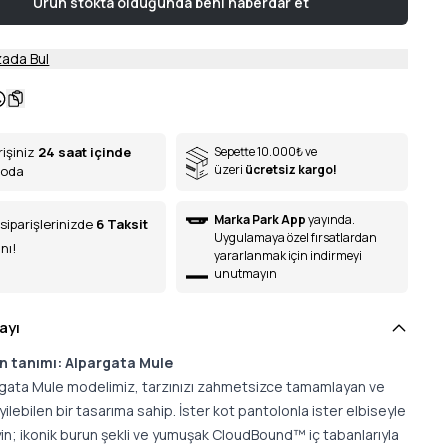
Ürün stokta olduğunda beni haberdar et
ada Bul
rişiniz
24 saat içinde
Sepette 10.000
₺
ve
üzeri
ücretsiz kargo!
goda
Marka Park App
yayında.
siparişlerinizde
6
Taksit
Uygulamaya özel fırsatlardan
nı!
yararlanmak için indirmeyi
unutmayın
ayı
n tanımı: Alpargata Mule
rgata Mule modelimiz, tarzınızı zahmetsizce tamamlayan ve
yilebilen bir tasarıma sahip. İster kot pantolonla ister elbiseyle
in; ikonik burun şekli ve yumuşak CloudBound™ iç tabanlarıyla