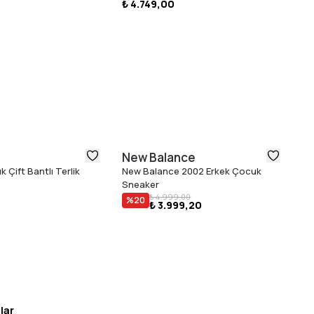
₺ 4.749,00
₺ 
New Balance
U
 Çift Bantlı Terlik
New Balance 2002 Erkek Çocuk
Ug
Sneaker
Ba
₺ 
₺ 4.999,00
%
20
₺ 3.999,20
lar