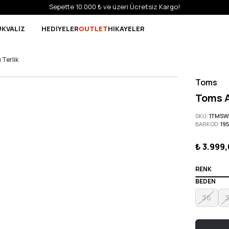
Sepette 10.000 ₺ ve üzeri Ücretsiz Kargo!
UK
VALİZ
HEDİYELER
OUTLET
HİKAYELER
 Terlik
Toms
Toms A
SKU
:
1TMSW
BARKOD
:
19
₺ 3.999
RENK
BEDEN
36