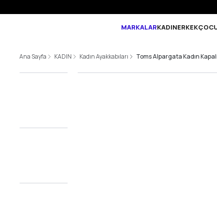
MARKALAR
KADIN
ERKEK
ÇOC
Ana Sayfa
KADIN
Kadın Ayakkabıları
Toms Alpargata Kadın Kapalı