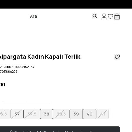
lpargata Kadın Kapalı Terlik
2025007_10022152_37
5703664229
,00
36.5
37
37.5
38
38.5
39
40
41