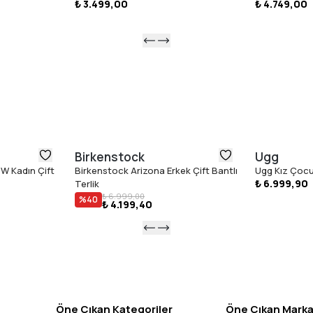
₺ 3.499,00
₺ 4.749,00
ederiz.
Birkenstock
Ugg
W Kadın Çift
Birkenstock Arizona Erkek Çift Bantlı
Ugg Kız Çocuk
₺ 6.999,90
Terlik
₺ 6.999,00
%
40
₺ 4.199,40
Öne Çıkan Kategoriler
Öne Çıkan Marka