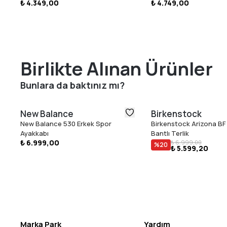
₺ 4.349,00
₺ 4.749,00
Birlikte Alınan Ürünler
Bunlara da baktınız mı?
New Balance
Birkenstock
New Balance 530 Erkek Spor
Birkenstock Arizona BF 
Ayakkabı
Bantlı Terlik
₺ 6.999,00
₺ 6.999,00
%
20
₺ 5.599,20
Marka Park
Yardım