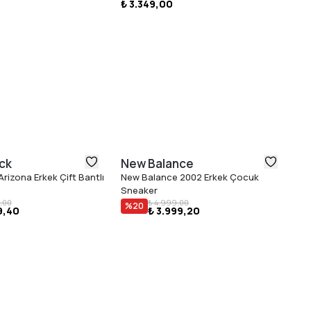
₺ 3.349,00
Sa
ck
New Balance
U
rizona Erkek Çift Bantlı
New Balance 2002 Erkek Çocuk
Ug
Sneaker
Ba
₺ 
,00
₺ 4.999,00
%
20
9,40
₺ 3.999,20