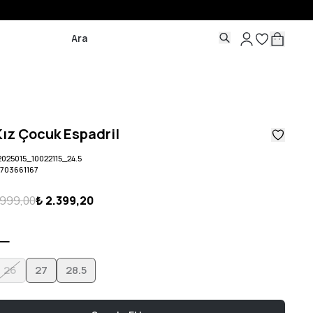
ız Çocuk Espadril
025015_10022115_24.5
5703661167
.999,00
₺ 2.399,20
26
27
28.5