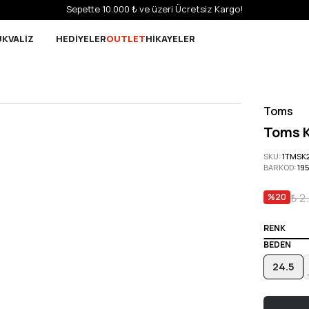
Sepette 10.000 ₺ ve üzeri Ücretsiz Kargo!
UK
VALİZ
HEDİYELER
OUTLET
HİKAYELER
Toms
Toms K
SKU
:
1TMSK2
BARKOD
:
19
₺ 2
%
20
RENK
BEDEN
24.5