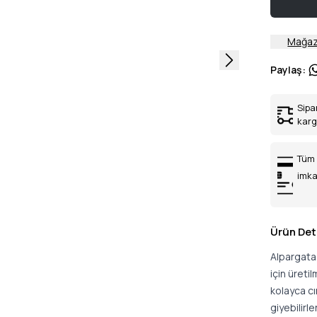
Mağaz
Paylaş
:
Sipa
kar
Tüm 
imka
Ürün Det
Alpargata 
için üreti
kolayca cır
giyebilirl