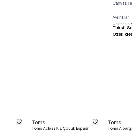
Canvas ile
Ayrıntılar
Heritage 
Taksit S
için yağm
Özellikle
yapılmıştır
TPR dış ta
Tüm gün k
tabanlık.
Çocuk dost
Kolay uyum
Vegan
Dış taban y
TOMS satın
destekleme
armağan e
Toms
Toms
Toms Aclass Kız Çocuk Espadril
Toms Alparga