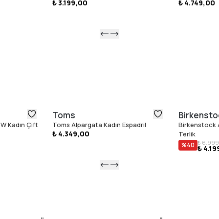
₺ 3.199,00
₺ 4.749,00
Toms
Birkensto
W Kadın Çift
Toms Alpargata Kadın Espadril
Birkenstock A
₺ 4.349,00
Terlik
₺ 6.999
%
40
₺ 4.19