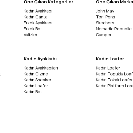
Öne Çıkan Kategoriler
Öne Çıkan Marka
Kadın Ayakkabı
John May
Kadın Çanta
Toni Pons
Erkek Ayakkabı
Skechers
Erkek Bot
Nomadic Republic
Valizler
Camper
Kadın Ayakkabı
Kadın Loafer
Kadın Ayakkabıları
Kadın Loafer
t
Kadın Çizme
Kadın Topuklu Loaf
Kadın Sneaker
Kadın Tokalı Loafer
Kadın Loafer
Kadın Platform Loa
Kadın Bot