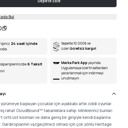
Sepete Ekle
ada Bul
rişiniz
24 saat içinde
Sepette 10.000
₺
ve
üzeri
ücretsiz kargo!
goda
Marka Park App
yayında.
siparişlerinizde
6
Taksit
Uygulamaya özel fırsatlardan
nı!
yararlanmak için indirmeyi
unutmayın
ayı
yürümeye başlayan çocuklar için ayakkabı artık ciddi oyunlar
lmiş rahat CloudBound™ tabanlıklara sahip. Minikleriniz bunları
t cırtlı üst kısımları ve daha geniş bir girişiyle kendi başlarına
er. Gardıroplarının vazgeçilmezi olması için çok yönlü Heritage