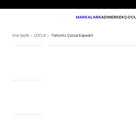
MARKALAR
KADIN
ERKEK
ÇOC
Ana Sayfa
ÇOCUK
Toms Kız Çocuk Espadril