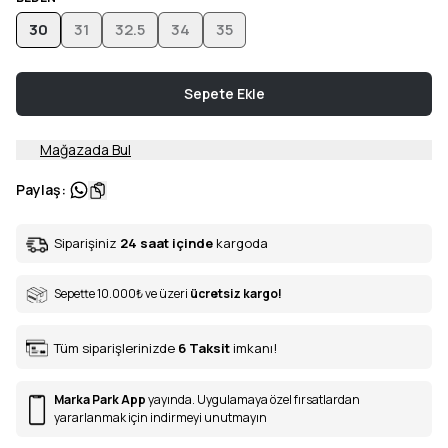
30
31
32.5
34
35
Sepete Ekle
Mağazada Bul
Paylaş
:
Siparişiniz
24 saat içinde
kargoda
Sepette 10.000
₺
ve üzeri
ücretsiz kargo!
Tüm siparişlerinizde
6
Taksit
imkanı!
Marka Park App
yayında. Uygulamaya özel fırsatlardan
yararlanmak için indirmeyi unutmayın