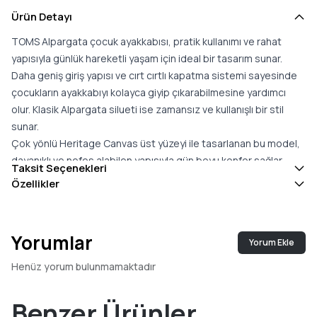
Ürün Detayı
TOMS Alpargata çocuk ayakkabısı, pratik kullanımı ve rahat
yapısıyla günlük hareketli yaşam için ideal bir tasarım sunar.
Daha geniş giriş yapısı ve cırt cırtlı kapatma sistemi sayesinde
çocukların ayakkabıyı kolayca giyip çıkarabilmesine yardımcı
olur. Klasik Alpargata silueti ise zamansız ve kullanışlı bir stil
sunar.
Çok yönlü Heritage Canvas üst yüzeyi ile tasarlanan bu model,
dayanıklı ve nefes alabilen yapısıyla gün boyu konfor sağlar.
Taksit Seçenekleri
CloudBound™ köpük tabanlık yumuşak destek sunarken hafif
Özellikler
ve esnek tabanı çocukların oyun ve günlük aktivitelerinde rahat
hareket etmesine yardımcı olur. Günlük kullanım için konforlu ve
pratik bir seçenektir.
Yorumlar
Yorum Ekle
Öne çıkan özellikler
Heritage Canvas üst yüzey – %68 jüt ve %32 pamuk karışımı
Henüz yorum bulunmamaktadır
doğal lif yapı
Çocuk dostu kullanım için cırt cırtlı kapatma sistemi
Benzer Ürünler
Daha geniş giriş sayesinde kolay giyilip çıkarılabilir tasarım