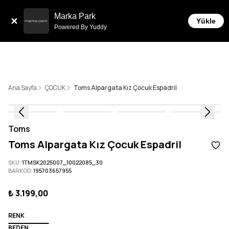
Sepette 10.000 ₺ ve üzeri Ücretsiz Kargo!
Marka Park
Yükle
Powered By Yuddy
Ana Sayfa
ÇOCUK
Toms Alpargata Kız Çocuk Espadril
Toms
Toms Alpargata Kız Çocuk Espadril
SKU
:
1TMSK2025007_10022085_30
BARKOD
:
195703657955
₺ 3.199,00
RENK
BEDEN