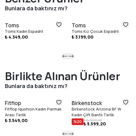
Gün boyu konfor sağlayan CloudBound™ köpük tabanlık
Bunlara da baktınız mı?
Esnek ve dayanıklı yapı ile hareket özgürlüğü
Elastik paça detayı ile kolay uyum
Toms
Toms
Vegan malzeme yapısı
Toms Kadın Espadril
Toms Kız Çocuk Espadril
Üst Malzeme: Heritage Canvas (%68 jüt, %32 pamuk)
₺ 4.349,00
₺ 3.199,00
Astar Malzemesi: Tekstil
Kapanış: Cırt cırtlı kapatma
Tabanlık: Çıkarılamayan CloudBound™ köpük tabanlık
Dış Taban: TPR (hafif, esnek ve dayanıklı kauçuk)
Taban Yüksekliği: Yaklaşık ¾ inç
Birlikte Alınan Ürünler
TOMS satın alımlarınız, çocukların eğitimini, sağlığını ve refahını
Bunlara da baktınız mı?
destekleyen projelere katkı sağlamaya yardımcı olur ve dünya
genelinde çocuklar için daha iyi bir gelecek oluşturmayı
hedefler.
Fitflop
Birkenstock
Fitflop Iqushion Kadın Parmak
Birkenstock Arizona BF W
Arası Terlik
Kadın Çift Bantlı Terlik
₺ 3.549,00
₺ 6.999,00
%
20
₺ 5.599,20