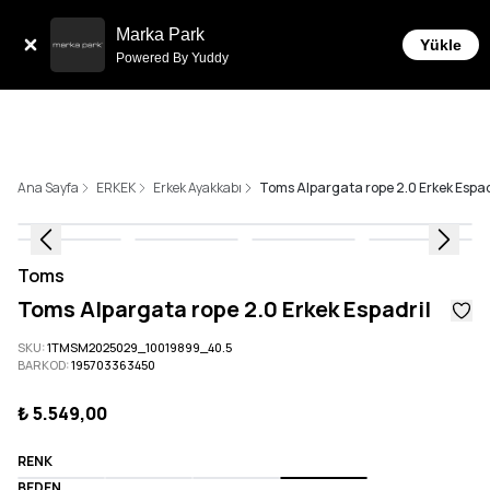
Sepette 10.000 ₺ ve üzeri Ücretsiz Kargo!
Marka Park
Yükle
Powered By Yuddy
Ana Sayfa
ERKEK
Erkek Ayakkabı
Toms Alpargata rope 2.0 Erkek Espad
Toms
Toms Alpargata rope 2.0 Erkek Espadril
SKU
:
1TMSM2025029_10019899_40.5
BARKOD
:
195703363450
₺ 5.549,00
RENK
BEDEN