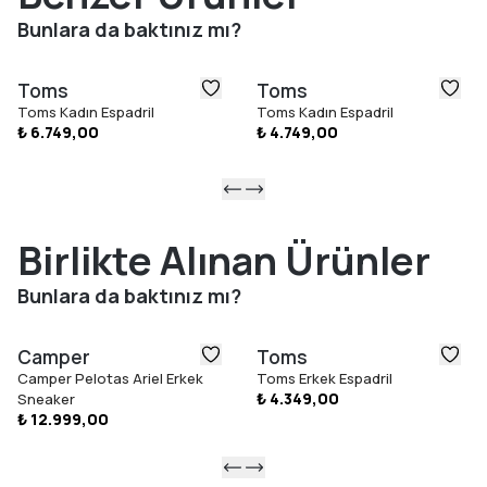
Vegan
Bunlara da baktınız mı?
Nakışlı TOMS logosu
TOMS ile Yaptığınız Her Alışveriş
Toms
Toms
TOMS’tan yaptığınız her alışveriş, çocukların eğitimi, sağlığı ve
Toms Kadın Espadril
Toms Kadın Espadril
refahını destekler. Böylece dünya genelindeki çocuklara daha
₺ 6.749,00
₺ 4.749,00
iyi bir gelecek armağan etmiş olursunuz.
Gösterilen Renk:
Navy Recycled Cotton, 10019870
Beden Seçimi
Birlikte Alınan Ürünler
TOMS ayakkabılar tam kalıptır ve yalnızca standart (orta)
genişlikte sunulur. Normalde hangi numarayı giyiyorsanız, o
Bunlara da baktınız mı?
bedeni sipariş etmenizi öneririz. Eğer iki numara arasında
kalıyorsanız, ayakkabılar zamanla biraz esnediği için küçük olanı
Camper
Toms
tercih etmenizi tavsiye ederiz.
Camper Pelotas Ariel Erkek
Toms Erkek Espadril
₺ 4.349,00
Sneaker
₺ 12.999,00