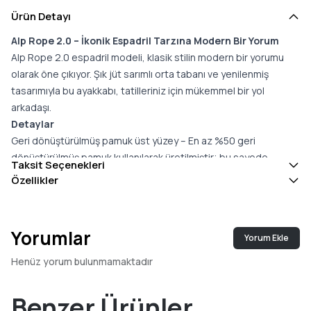
Ürün Detayı
Alp Rope 2.0 – İkonik Espadril Tarzına Modern Bir Yorum
Alp Rope 2.0 espadril modeli, klasik stilin modern bir yorumu
olarak öne çıkıyor. Şık jüt sarımlı orta tabanı ve yenilenmiş
tasarımıyla bu ayakkabı, tatilleriniz için mükemmel bir yol
arkadaşı.
Detaylar
Geri dönüştürülmüş pamuk üst yüzey – En az %50 geri
dönüştürülmüş pamuk kullanılarak üretilmiştir; bu sayede
Taksit Seçenekleri
atıkların çöplüklere gitmesi engellenir ve geleneksel pamuğa
Özellikler
göre daha az su ve enerji tüketilir.
Twill astar ve iç taban
Jüt sarımlı orta taban
Yorumlar
Yorum Ekle
Kauçuk dış taban
%26 çevre dostu içerik (%15 hibrit malzeme, %6 bio-yağ, %5
Henüz yorum bulunmamaktadır
geri dönüştürülmüş kauçuk) içeren OrthoLite® Eco LT-Hybrid™
iç taban ile artırılmış konfor ve nefes alabilirlik
Benzer Ürünler
Kolay giyim için yapılandırılmamış topuk