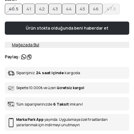
40.5
41
42
43
44
45
46
47.5
Ürün stokta olduğunda beni haberdar et
Mağazada Bul
Paylaş
:
Siparişiniz
24 saat içinde
kargoda
Sepette 10.000
₺
ve üzeri
ücretsiz kargo!
Tüm siparişlerinizde
6
Taksit
imkanı!
Marka Park App
yayında. Uygulamaya özel fırsatlardan
yararlanmak için indirmeyi unutmayın