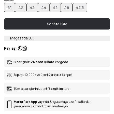
41
42
43
44
45
46
47.5
Sepete Ekle
Mağazada Bul
Paylaş
:
Siparişiniz
24 saat içinde
kargoda
Sepette 10.000
₺
ve üzeri
ücretsiz kargo!
Tüm siparişlerinizde
6
Taksit
imkanı!
Marka Park App
yayında. Uygulamaya özel fırsatlardan
yararlanmak için indirmeyi unutmayın