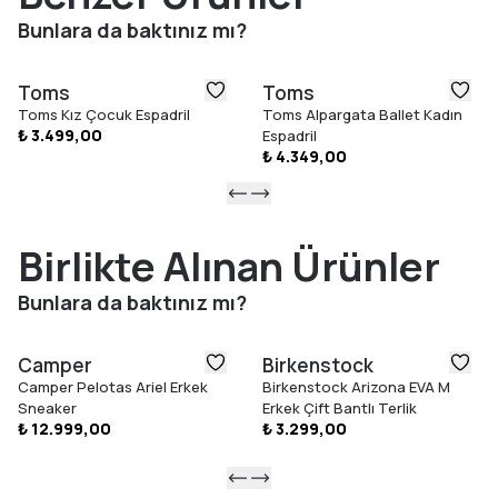
Vegan
Bunlara da baktınız mı?
Nakışlı TOMS logosu
TOMS ile Yaptığınız Her Alışveriş
Toms
Toms
TOMS’tan yaptığınız her alışveriş, çocukların eğitimi, sağlığı ve
Toms Kız Çocuk Espadril
Toms Alpargata Ballet Kadın
refahını destekler. Böylece dünya genelindeki çocuklara daha
₺ 3.499,00
Espadril
iyi bir gelecek armağan etmiş olursunuz.
₺ 4.349,00
Gösterilen Renk:
Navy Recycled Cotton, 10019870
Beden Seçimi
Birlikte Alınan Ürünler
TOMS ayakkabılar tam kalıptır ve yalnızca standart (orta)
genişlikte sunulur. Normalde hangi numarayı giyiyorsanız, o
Bunlara da baktınız mı?
bedeni sipariş etmenizi öneririz. Eğer iki numara arasında
kalıyorsanız, ayakkabılar zamanla biraz esnediği için küçük olanı
Camper
Birkenstock
tercih etmenizi tavsiye ederiz.
Camper Pelotas Ariel Erkek
Birkenstock Arizona EVA M
Sneaker
Erkek Çift Bantlı Terlik
₺ 12.999,00
₺ 3.299,00