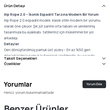
Ürün Detayı
Alp Rope 2.0 – İkonik Espadril Tarzına Modern Bir Yorum
Alp Rope 2.0 espadril modeli, klasik stilin modern bir yorumu
olarak öne çıkıyor. Şık jüt sarımlı orta tabanı ve yenilenmiş
tasarımıyla bu ayakkabı, tatilleriniz için mükemmel bir yol
arkadaşı.
Detaylar
Geri dönüştürülmüş pamuk üst yüzey – En az %50 geri
dönüştürülmüş pamuk kullanılarak üretilmiştir; bu sayede
Taksit Seçenekleri
atıkların çöplüklere gitmesi engellenir ve geleneksel pamuğa
Özellikler
göre daha az su ve enerji tüketilir.
Twill astar ve iç taban
Jüt sarımlı orta taban
Yorumlar
Yorum Ekle
Kauçuk dış taban
%26 çevre dostu içerik (%15 hibrit malzeme, %6 bio-yağ, %5
Henüz yorum bulunmamaktadır
geri dönüştürülmüş kauçuk) içeren OrthoLite® Eco LT-Hybrid™
iç taban ile artırılmış konfor ve nefes alabilirlik
Benzer Ürünler
Kolay giyim için yapılandırılmamış topuk