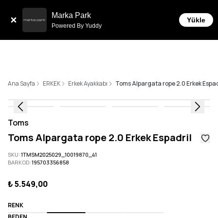
Tüm Siparişlerde 6 Taksit İmkanı!
Marka Park
Yükle
Powered By Yuddy
Ana Sayfa
ERKEK
Erkek Ayakkabı
Toms Alpargata rope 2.0 Erkek Espad
Toms
Toms Alpargata rope 2.0 Erkek Espadril
SKU
:
1TMSM2025029_10019870_41
BARKOD
:
195703356858
₺ 5.549,00
RENK
BEDEN