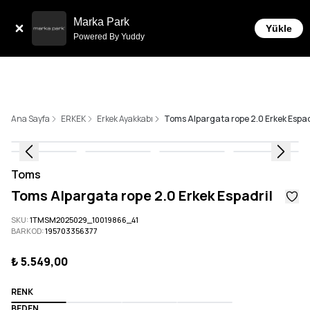
Tüm Siparişlerde 6 Taksit İmkanı!
Marka Park
Yükle
Powered By Yuddy
Ana Sayfa
ERKEK
Erkek Ayakkabı
Toms Alpargata rope 2.0 Erkek Espad
Toms
Toms Alpargata rope 2.0 Erkek Espadril
SKU
:
1TMSM2025029_10019866_41
BARKOD
:
195703356377
₺ 5.549,00
RENK
BEDEN