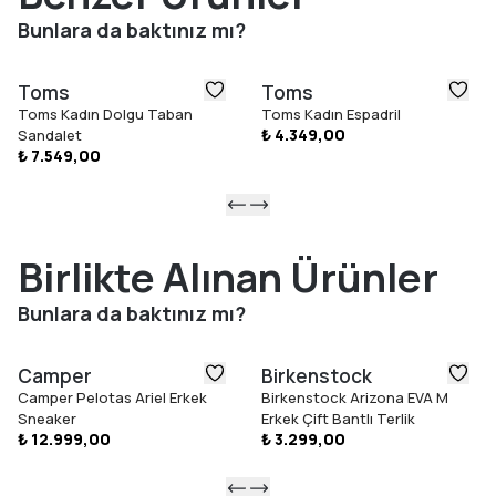
Vegan
Bunlara da baktınız mı?
Nakışlı TOMS logosu
TOMS ile Yaptığınız Her Alışveriş
Toms
Toms
TOMS’tan yaptığınız her alışveriş, çocukların eğitimi, sağlığı ve
Toms Kadın Dolgu Taban
Toms Kadın Espadril
refahını destekler. Böylece dünya genelindeki çocuklara daha
₺ 4.349,00
Sandalet
iyi bir gelecek armağan etmiş olursunuz.
₺ 7.549,00
Gösterilen Renk:
Navy Recycled Cotton, 10019870
Beden Seçimi
TOMS ayakkabılar tam kalıptır ve yalnızca standart (orta)
Birlikte Alınan Ürünler
genişlikte sunulur. Normalde hangi numarayı giyiyorsanız, o
Bunlara da baktınız mı?
bedeni sipariş etmenizi öneririz. Eğer iki numara arasında
kalıyorsanız, ayakkabılar zamanla biraz esnediği için küçük olanı
tercih etmenizi tavsiye ederiz.
Camper
Birkenstock
Camper Pelotas Ariel Erkek
Birkenstock Arizona EVA M
Sneaker
Erkek Çift Bantlı Terlik
₺ 12.999,00
₺ 3.299,00