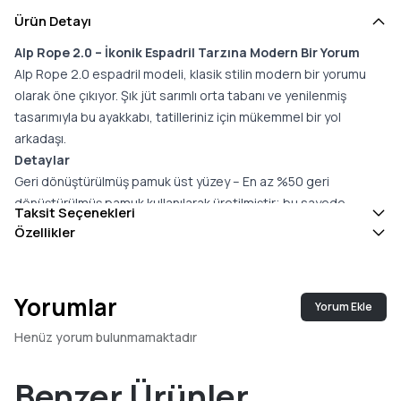
Ürün Detayı
Alp Rope 2.0 – İkonik Espadril Tarzına Modern Bir Yorum
Alp Rope 2.0 espadril modeli, klasik stilin modern bir yorumu
olarak öne çıkıyor. Şık jüt sarımlı orta tabanı ve yenilenmiş
tasarımıyla bu ayakkabı, tatilleriniz için mükemmel bir yol
arkadaşı.
Detaylar
Geri dönüştürülmüş pamuk üst yüzey – En az %50 geri
dönüştürülmüş pamuk kullanılarak üretilmiştir; bu sayede
Taksit Seçenekleri
atıkların çöplüklere gitmesi engellenir ve geleneksel pamuğa
Özellikler
göre daha az su ve enerji tüketilir.
Twill astar ve iç taban
Jüt sarımlı orta taban
Yorumlar
Yorum Ekle
Kauçuk dış taban
%26 çevre dostu içerik (%15 hibrit malzeme, %6 bio-yağ, %5
Henüz yorum bulunmamaktadır
geri dönüştürülmüş kauçuk) içeren OrthoLite® Eco LT-Hybrid™
iç taban ile artırılmış konfor ve nefes alabilirlik
Benzer Ürünler
Kolay giyim için yapılandırılmamış topuk