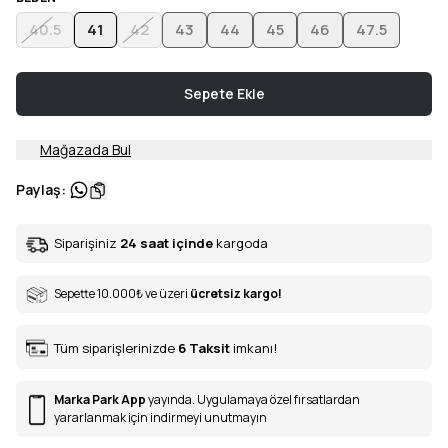
40.5
41
42
43
44
45
46
47.5
Sepete Ekle
Mağazada Bul
Paylaş
:
Siparişiniz
24 saat içinde
kargoda
Sepette 10.000
₺
ve üzeri
ücretsiz kargo!
Tüm siparişlerinizde
6
Taksit
imkanı!
Marka Park App
yayında. Uygulamaya özel fırsatlardan
yararlanmak için indirmeyi unutmayın