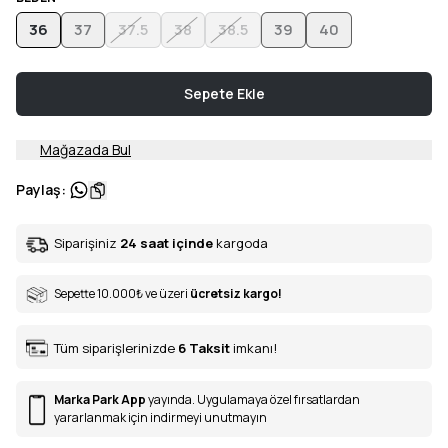
36
37
37.5
38
38.5
39
40
Sepete Ekle
Mağazada Bul
Paylaş
:
Siparişiniz
24 saat içinde
kargoda
Sepette 10.000
₺
ve üzeri
ücretsiz kargo!
Tüm siparişlerinizde
6
Taksit
imkanı!
Marka Park App
yayında. Uygulamaya özel fırsatlardan
yararlanmak için indirmeyi unutmayın