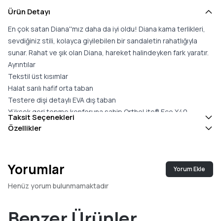
Ürün Detayı
En çok satan Diana''mız daha da iyi oldu! Diana kama terlikleri,
sevdiğiniz stili, kolayca giyilebilen bir sandaletin rahatlığıyla
sunar. Rahat ve şık olan Diana, hareket halindeyken fark yaratır.
Ayrıntılar
Tekstil üst kısımlar
Halat sarılı hafif orta taban
Testere dişi detaylı EVA dış taban
Yüksek geri tepme konforuna sahip OrthoLite® Eco X40
Taksit Seçenekleri
Hybrid™ tabanlıklar %32 eko içerikle (15% atık köpük, %5 geri
Özellikler
dönüştürülmüş içerik ve %12 biyo-yağlar) üretilmiştir
Medial gore
Vegan
Yorumlar
Yorum Ekle
Kama yüksekliği yaklaşık 2 3/4""''dir
TOMS satın alımınız, çocukların eğitimini, sağlığını ve refahını
Henüz yorum bulunmamaktadır
destekleyerek her yerdeki çocuklara daha iyi yarınlar armağan
eder.
Benzer Ürünler