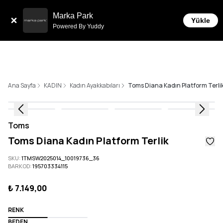
Sepette 10.000 ₺ ve üzeri Ücretsiz Kargo!
Marka Park
Yükle
Powered By Yuddy
Ana Sayfa
KADIN
Kadın Ayakkabıları
Toms Diana Kadın Platform Terli
Toms
Toms Diana Kadın Platform Terlik
SKU
:
1TMSW2025014_10019736_36
BARKOD
:
195703334115
₺ 7.149,00
RENK
BEDEN