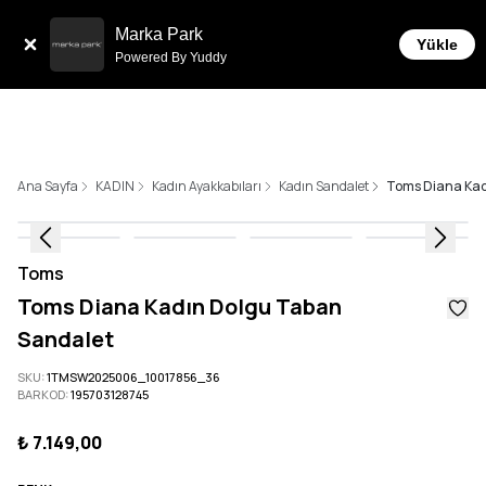
Tüm Siparişlerde 6 Taksit İmkanı!
Marka Park
Yükle
Powered By Yuddy
Ana Sayfa
KADIN
Kadın Ayakkabıları
Kadın Sandalet
Toms Diana Kad
Toms
Toms Diana Kadın Dolgu Taban
Sandalet
SKU
:
1TMSW2025006_10017856_36
BARKOD
:
195703128745
₺ 7.149,00