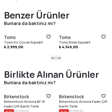
de önemli bir nokta, örneğin ikonik Alpargata modeli geri
dönüştürülmüş pamuktan üretiliyor.
Benzer Ürünler
Bunlara da baktınız mı?
Toms
Toms
Toms Kız Çocuk Espadril
Toms Erkek Espadril
₺ 2.999,00
₺ 4.349,00
Birlikte Alınan Ürünler
Bunlara da baktınız mı?
Birkenstock
Birkenstock
Birkenstock Arizona BF W
Birkenstock Arizona Kadın Çift
Kadın Çift Bantlı Terlik
Bantlı Terlik
₺ 6.999,00
₺ 7.999,00
%
20
%
20