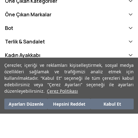
Öne Çıkan Kategoriler
Öne Çıkan Markalar
Bot
Terlik & Sandalet
Kadın Ayakkabı
Çerezler, içeriği ve reklamları kişiselleştirmek, sosyal medya
Kadın Loafer
özellikleri sağlamak ve trafiğimizi analiz etmek için
kullanılmaktadır. “Kabul Et” seçeneği ile tüm çerezleri kabul
Kadın Loafer
edebilirsiniz veya “Çerez Ayarları” seçeneği ile ayarları
düzenleyebilirsiniz.
Çerez Politikası
₺ 7.149,00
Sepete Ekle
Ayarları Düzenle
Hepsini Reddet
Kabul Et
©2026 Marka Park - Tüm Hakları Saklıdır | ikas E-Ticaret Altyapısı ile
Hazırlanmıştır