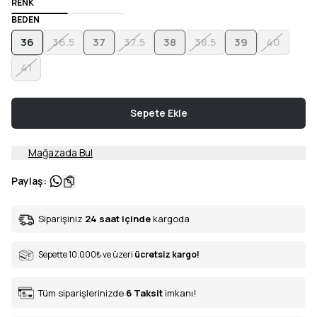
RENK
BEDEN
36
36.5
37
37.5
38
38.5
39
40
41
Sepete Ekle
Mağazada Bul
Paylaş
:
Siparişiniz
24 saat içinde
kargoda
Sepette 10.000
₺
ve üzeri
ücretsiz kargo!
Tüm siparişlerinizde
6
Taksit
imkanı!