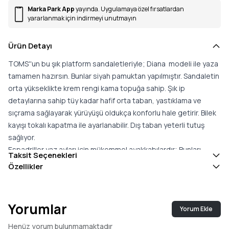
Marka Park App
yayında. Uygulamaya özel fırsatlardan
yararlanmak için indirmeyi unutmayın
Ürün Detayı
TOMS''un bu şık platform sandaletleriyle; Diana modeli ile yaza
tamamen hazırsın. Bunlar siyah pamuktan yapılmıştır. Sandaletin
orta yükseklikte krem rengi kama topuğa sahip. Şık ip
detaylarına sahip tüy kadar hafif orta taban, yastıklama ve
sıçrama sağlayarak yürüyüşü oldukça konforlu hale getirir. Bilek
kayışı tokalı kapatma ile ayarlanabilir. Dış taban yeterli tutuş
sağlıyor.
Espadriller yaz ayları için mükemmel ayakkabılardır; Bunları
Taksit Seçenekleri
dökümlü güzel bir elbiseyle veya keten bir tulumla giyebilirsiniz.
Özellikler
Kalıp: dar - malzeme pamuk - astar pamuk - taban kauçuk -
platform yüksekliği 4 cm - topuk yüksekliği 6,5 cm
TOMS''un misyonu; hayatları iyileştirmek için iş yapmak. TOMS
Yorumlar
Yorum Ekle
kârının üçte birini sosyal girişimlere bağışlıyor. TOMS giymek pek
çok insanın hayatını olumlu yönde etkileyecektir. Sürdürülebilirlik
Henüz yorum bulunmamaktadır